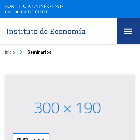
Instituto de Economía
keyboard_arrow_right
Inicio
Seminarios