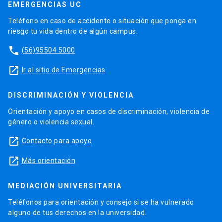
EMERGENCIAS UC
Teléfono en caso de accidente o situación que ponga en
riesgo tu vida dentro de algún campus.
phone
(56)95504 5000
launch
Ir al sitio de Emergencias
DISCRIMINACIÓN Y VIOLENCIA
Orientación y apoyo en casos de discriminación, violencia de
género o violencia sexual.
launch
Contacto para apoyo
launch
Más orientación
MEDIACIÓN UNIVERSITARIA
Teléfonos para orientación y consejo si se ha vulnerado
alguno de tus derechos en la universidad.