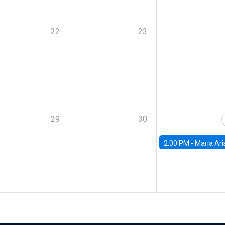
22
23
29
30
2:00 PM -
Maria Aristizabal-Ramirez, FED