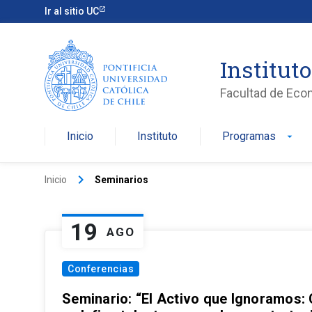
Ir al sitio UC
Institut
Facultad de Eco
Inicio
Instituto
Programas
arrow_drop_down
keyboard_arrow_right
Inicio
Seminarios
19
AGO
Conferencias
Seminario: “El Activo que Ignoramos: