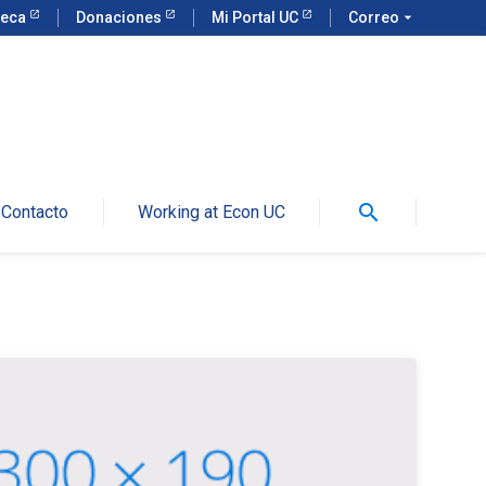
teca
Donaciones
Mi Portal UC
Correo
arrow_drop_down
search
Contacto
Working at Econ UC