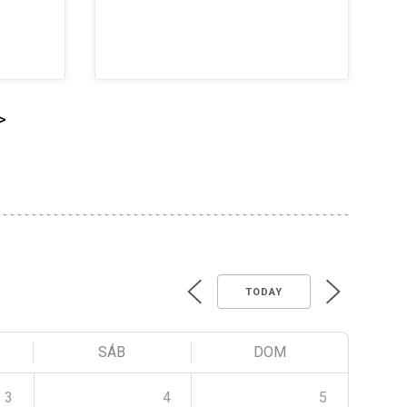
>
TODAY
SÁB
DOM
3
4
5