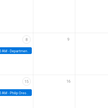
9
8
0 AM -
Department Seminar: James Robinson
16
15
0 AM -
Philip Oreopolous, University of Toronto