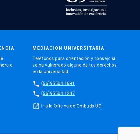
ENCIA
MEDIACIÓN UNIVERSITARIA
de
Teléfonos para orientación y consejo si
énero o
se ha vulnerado alguno de tus derechos
en la universidad.
phone
(56)95504 1691
phone
(56)95504 1247
launch
Ir a la Oficina de Ombuds UC