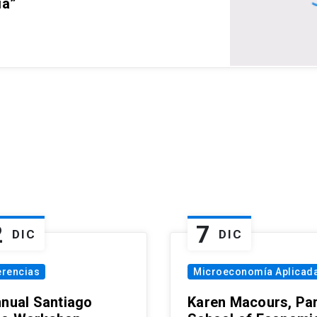
ia”
2
7
DIC
DIC
erencias
Microeconomía Aplicad
nnual Santiago
Karen Macours, Par