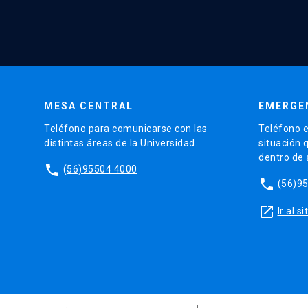
MESA CENTRAL
EMERGE
Teléfono para comunicarse con las
Teléfono e
distintas áreas de la Universidad.
situación 
dentro de
phone
(56)95504 4000
phone
(56)9
launch
Ir al 