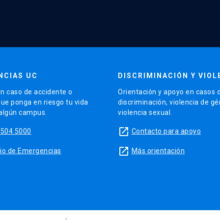
NCIAS UC
DISCRIMINACIÓN Y VIOL
n caso de accidente o
Orientación y apoyo en casos 
que ponga en riesgo tu vida
discriminación, violencia de g
 algún campus.
violencia sexual.
launch
5504 5000
Contacto para apoyo
launch
sitio de Emergencias
Más orientación