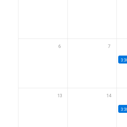
6
7
3:3
13
14
3:3