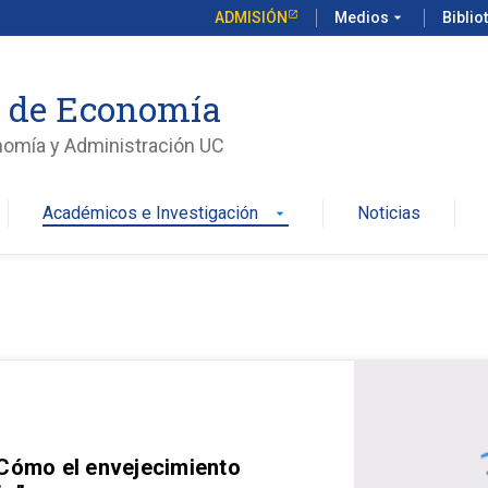
ADMISIÓN
Medios
arrow_drop_down
Biblio
o de Economía
nomía y Administración UC
Académicos e Investigación
Noticias
arrow_drop_down
 Cómo el envejecimiento