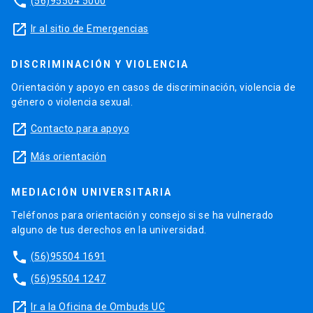
phone
(56)95504 5000
launch
Ir al sitio de Emergencias
DISCRIMINACIÓN Y VIOLENCIA
Orientación y apoyo en casos de discriminación, violencia de
género o violencia sexual.
launch
Contacto para apoyo
launch
Más orientación
MEDIACIÓN UNIVERSITARIA
Teléfonos para orientación y consejo si se ha vulnerado
alguno de tus derechos en la universidad.
phone
(56)95504 1691
phone
(56)95504 1247
launch
Ir a la Oficina de Ombuds UC