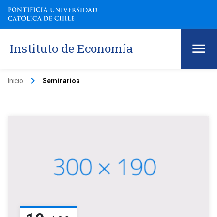
Instituto de Economía
keyboard_arrow_right
Inicio
Seminarios