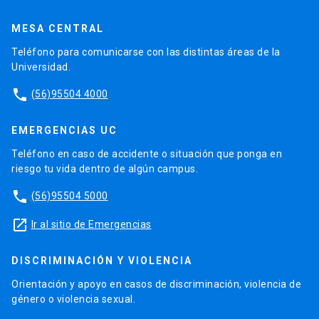
MESA CENTRAL
Teléfono para comunicarse con las distintas áreas de la
Universidad.
phone
(56)95504 4000
EMERGENCIAS UC
Teléfono en caso de accidente o situación que ponga en
riesgo tu vida dentro de algún campus.
phone
(56)95504 5000
launch
Ir al sitio de Emergencias
DISCRIMINACIÓN Y VIOLENCIA
Orientación y apoyo en casos de discriminación, violencia de
género o violencia sexual.