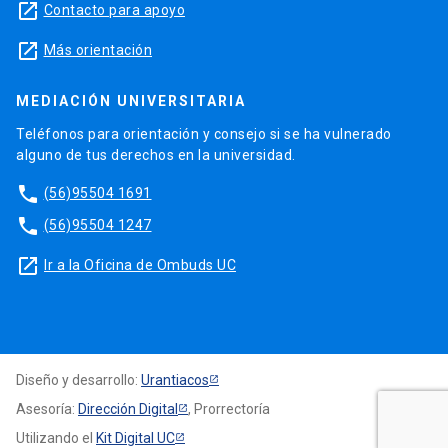
launch
Contacto para apoyo
launch
Más orientación
MEDIACIÓN UNIVERSITARIA
Teléfonos para orientación y consejo si se ha vulnerado
alguno de tus derechos en la universidad.
phone
(56)95504 1691
phone
(56)95504 1247
launch
Ir a la Oficina de Ombuds UC
Diseño y desarrollo:
Urantiacos
Asesoría:
Dirección Digital
, Prorrectoría
Utilizando el
Kit Digital UC