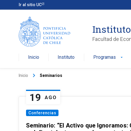
Ir al sitio UC
Institut
Facultad de Eco
Inicio
Instituto
Programas
arrow_drop_down
keyboard_arrow_right
Inicio
Seminarios
19
AGO
Conferencias
Seminario: “El Activo que Ignoramos: