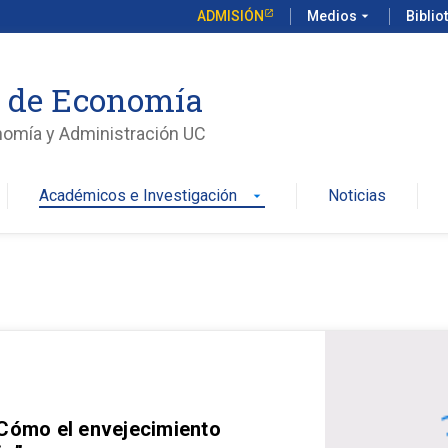
ADMISIÓN
Medios
arrow_drop_down
Biblio
o de Economía
nomía y Administración UC
Académicos e Investigación
Noticias
arrow_drop_down
 Cómo el envejecimiento