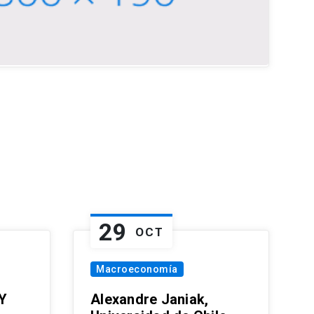
29
OCT
Macroeconomía
Y
Alexandre Janiak,