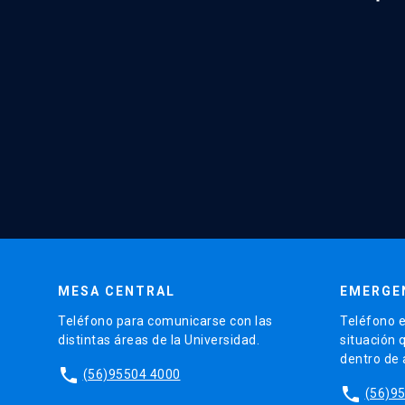
MESA CENTRAL
EMERGE
Teléfono para comunicarse con las
Teléfono e
distintas áreas de la Universidad.
situación 
dentro de
phone
(56)95504 4000
phone
(56)9