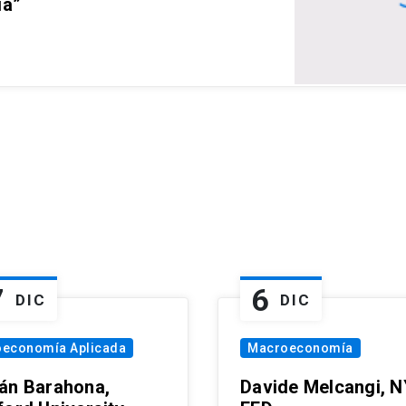
ia”
7
6
DIC
DIC
oeconomía Aplicada
Macroeconomía
án Barahona,
Davide Melcangi, N