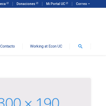
teca
Donaciones
Mi Portal UC
Correo
arrow_drop_down
search
Contacto
Working at Econ UC