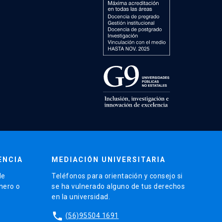
ENCIA
MEDIACIÓN UNIVERSITARIA
de
Teléfonos para orientación y consejo si
énero o
se ha vulnerado alguno de tus derechos
en la universidad.
phone
(56)95504 1691