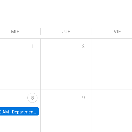
MIÉ
JUE
VIE
1
2
9
8
0 AM -
Department Seminar: James Robinson