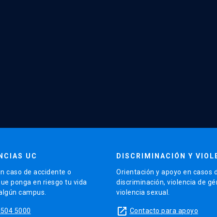
NCIAS UC
DISCRIMINACIÓN Y VIOL
n caso de accidente o
Orientación y apoyo en casos 
que ponga en riesgo tu vida
discriminación, violencia de g
 algún campus.
violencia sexual.
launch
5504 5000
Contacto para apoyo