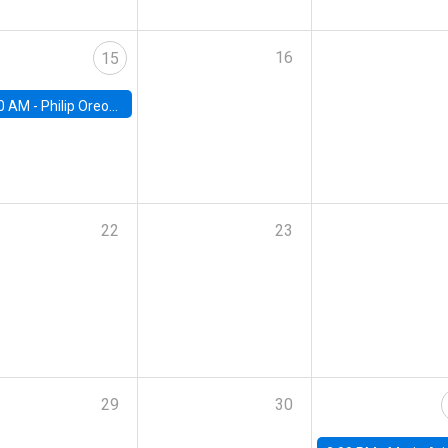
16
15
0 AM -
Philip Oreopolous, University of Toronto
22
23
29
30