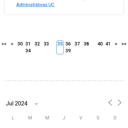
Administrativas UC
<<
<
30
31
32
33
35
36
37
38
40
41
>
>>
34
39
L
M
M
J
V
S
D