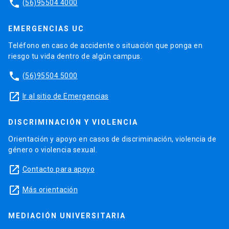
phone
(56)95504 4000
EMERGENCIAS UC
Teléfono en caso de accidente o situación que ponga en
riesgo tu vida dentro de algún campus.
phone
(56)95504 5000
launch
Ir al sitio de Emergencias
DISCRIMINACIÓN Y VIOLENCIA
Orientación y apoyo en casos de discriminación, violencia de
género o violencia sexual.
launch
Contacto para apoyo
launch
Más orientación
MEDIACIÓN UNIVERSITARIA