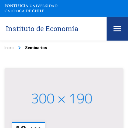
Instituto de Economía
keyboard_arrow_right
Inicio
Seminarios