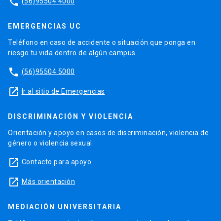
phone
(56)95504 4000
EMERGENCIAS UC
Teléfono en caso de accidente o situación que ponga en
riesgo tu vida dentro de algún campus.
phone
(56)95504 5000
launch
Ir al sitio de Emergencias
DISCRIMINACIÓN Y VIOLENCIA
Orientación y apoyo en casos de discriminación, violencia de
género o violencia sexual.
launch
Contacto para apoyo
launch
Más orientación
MEDIACIÓN UNIVERSITARIA