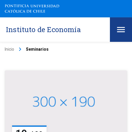
Instituto de Economía
keyboard_arrow_right
Inicio
Seminarios