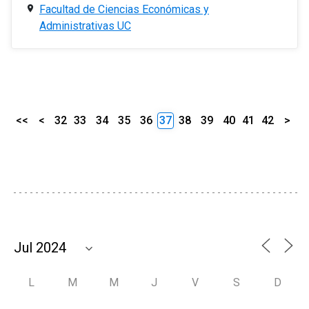
Facultad de Ciencias Económicas y
Administrativas UC
<<
<
32
33
34
35
36
37
38
39
40
41
42
>
L
M
M
J
V
S
D