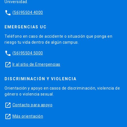
Universidad.
phone
(56)95504 4000
EMERGENCIAS UC
Teléfono en caso de accidente o situación que ponga en
riesgo tu vida dentro de algún campus.
phone
(56)95504 5000
launch
Ir al sitio de Emergencias
DISCRIMINACIÓN Y VIOLENCIA
Orientación y apoyo en casos de discriminación, violencia de
género o violencia sexual.
launch
Contacto para apoyo
launch
Más orientación