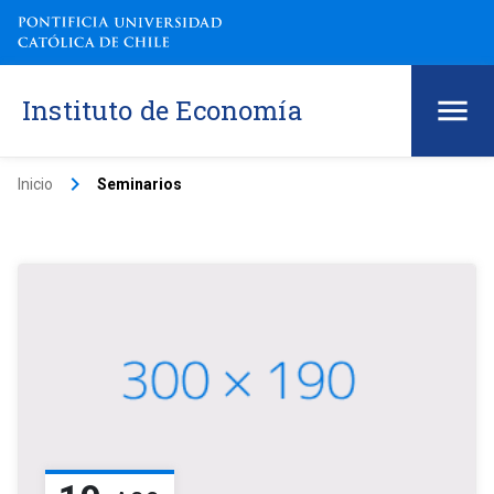
Instituto de Economía
keyboard_arrow_right
Inicio
Seminarios