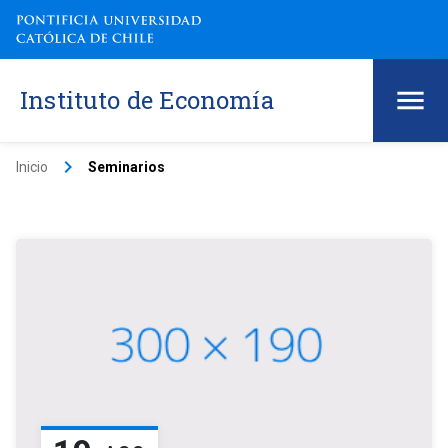
Instituto de Economía
keyboard_arrow_right
Inicio
Seminarios