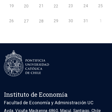
19
21
23
24
25
20
22
26
29
30
31
1
27
28
Instituto de Economía
Facultad de Economía y Administración UC
Avda. Vicuña Mackenna 4860, Macul. Santiago, Chile