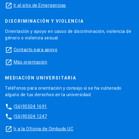
launch
Ir al sitio de Emergencias
DISCRIMINACIÓN Y VIOLENCIA
Orientación y apoyo en casos de discriminación, violencia de
género o violencia sexual.
launch
Contacto para apoyo
launch
Más orientación
MEDIACIÓN UNIVERSITARIA
Teléfonos para orientación y consejo si se ha vulnerado
alguno de tus derechos en la universidad.
phone
(56)95504 1691
phone
(56)95504 1247
launch
Ir a la Oficina de Ombuds UC