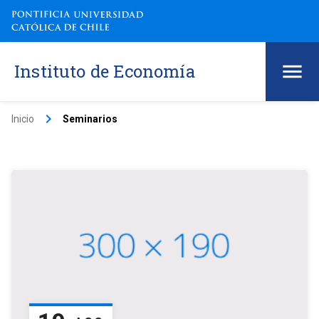
Instituto de Economía
keyboard_arrow_right
Inicio
Seminarios