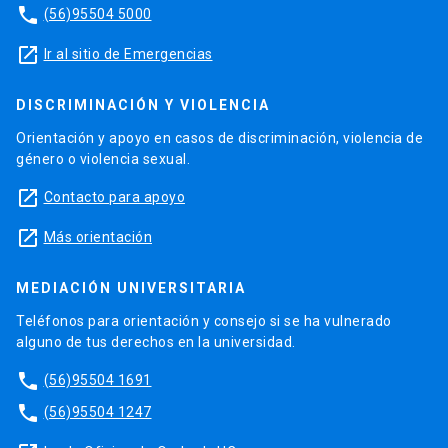
phone
(56)95504 5000
launch
Ir al sitio de Emergencias
DISCRIMINACIÓN Y VIOLENCIA
Orientación y apoyo en casos de discriminación, violencia de
género o violencia sexual.
launch
Contacto para apoyo
launch
Más orientación
MEDIACIÓN UNIVERSITARIA
Teléfonos para orientación y consejo si se ha vulnerado
alguno de tus derechos en la universidad.
phone
(56)95504 1691
phone
(56)95504 1247