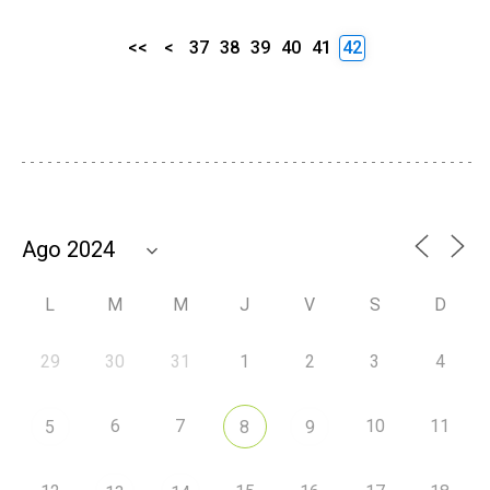
<<
<
37
38
39
40
41
42
L
M
M
J
V
S
D
29
30
31
1
2
3
4
6
7
10
11
5
8
9