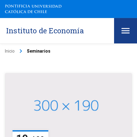
Instituto de Economía
keyboard_arrow_right
Inicio
Seminarios