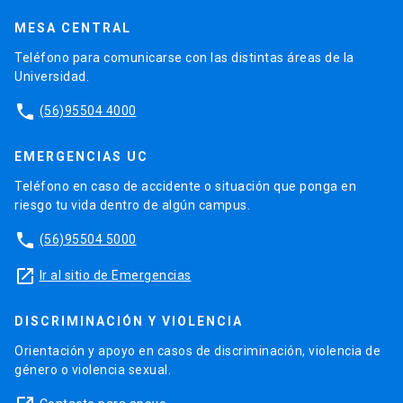
MESA CENTRAL
Teléfono para comunicarse con las distintas áreas de la
Universidad.
phone
(56)95504 4000
EMERGENCIAS UC
Teléfono en caso de accidente o situación que ponga en
riesgo tu vida dentro de algún campus.
phone
(56)95504 5000
launch
Ir al sitio de Emergencias
DISCRIMINACIÓN Y VIOLENCIA
Orientación y apoyo en casos de discriminación, violencia de
género o violencia sexual.