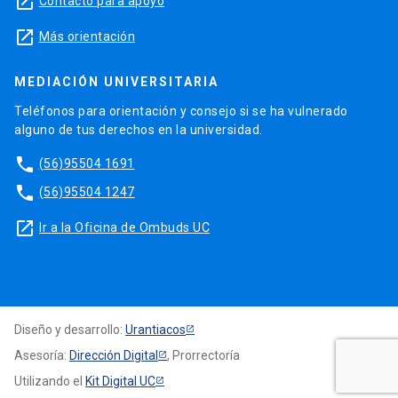
launch
Contacto para apoyo
launch
Más orientación
MEDIACIÓN UNIVERSITARIA
Teléfonos para orientación y consejo si se ha vulnerado
alguno de tus derechos en la universidad.
phone
(56)95504 1691
phone
(56)95504 1247
launch
Ir a la Oficina de Ombuds UC
Diseño y desarrollo:
Urantiacos
Asesoría:
Dirección Digital
, Prorrectoría
Utilizando el
Kit Digital UC