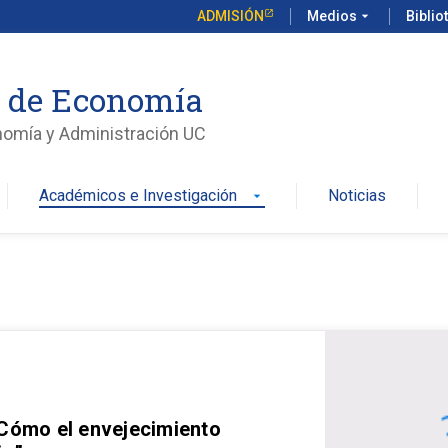
ADMISIÓN
Medios
arrow_drop_down
Biblio
o de Economía
nomía y Administración UC
Académicos e Investigación
Noticias
arrow_drop_down
 Cómo el envejecimiento