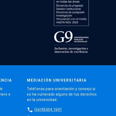
ENCIA
MEDIACIÓN UNIVERSITARIA
de
Teléfonos para orientación y consejo si
énero o
se ha vulnerado alguno de tus derechos
en la universidad.
phone
(56)95504 1691