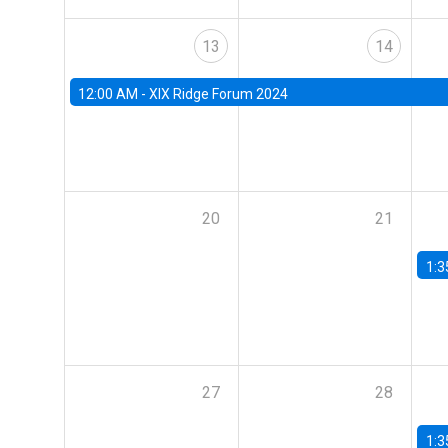
13
14
12:00 AM -
XIX Ridge Forum 2024
20
21
1:3
27
28
1:3