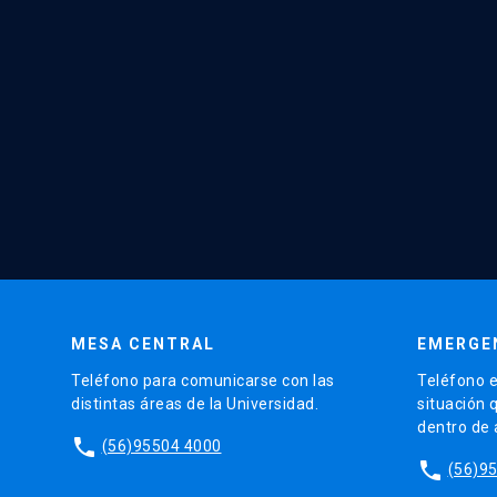
MESA CENTRAL
EMERGE
Teléfono para comunicarse con las
Teléfono e
distintas áreas de la Universidad.
situación 
dentro de
phone
(56)95504 4000
phone
(56)9