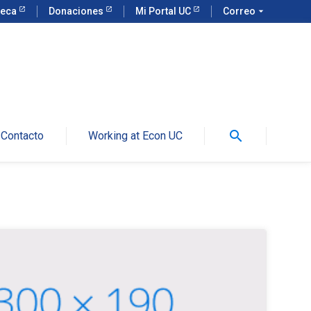
teca
Donaciones
Mi Portal UC
Correo
arrow_drop_down
search
Contacto
Working at Econ UC