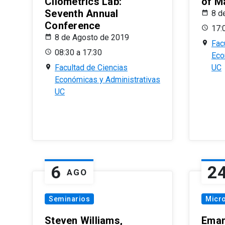
Cliometrics Lab:
of M
Seventh Annual
8 d
Conference
17:
8 de Agosto de 2019
Fac
08:30 a 17:30
Eco
Facultad de Ciencias
UC
Económicas y Administrativas
UC
6
2
AGO
Seminarios
Micr
Steven Williams,
Eman