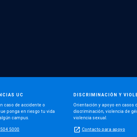
NCIAS UC
DISCRIMINACIÓN Y VIOL
n caso de accidente o
Orientación y apoyo en casos 
que ponga en riesgo tu vida
discriminación, violencia de g
 algún campus.
violencia sexual.
launch
5504 5000
Contacto para apoyo