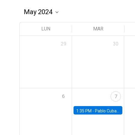
LUN
MAR
29
30
6
7
1:35 PM -
Pablo Cuba, FED Board