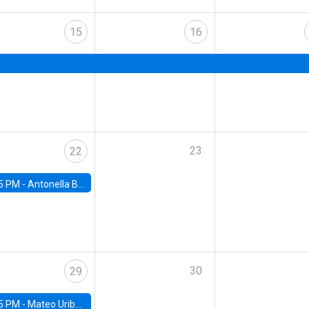
15
16
23
22
5 PM -
Antonella Bancalari, Institute for Fiscal Studies (IFS) and Research Associate at University College London (UCL)
30
29
5 PM -
Mateo Uribe-Castro, Universidad de los Andes (Colombia)