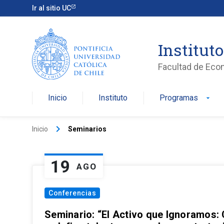
Ir al sitio UC
Institut
Facultad de Eco
Inicio
Instituto
Programas
arrow_drop_down
keyboard_arrow_right
Inicio
Seminarios
19
AGO
Conferencias
Seminario: “El Activo que Ignoramos: