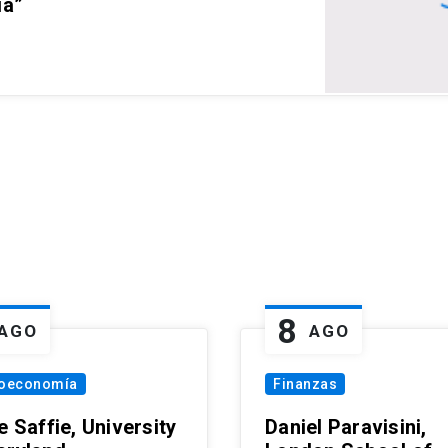
ia”
8
AGO
AGO
oeconomía
Finanzas
e Saffie, University
Daniel Paravisini,