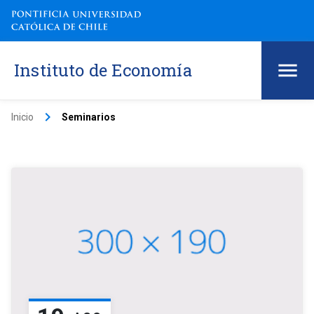
Instituto de Economía
keyboard_arrow_right
Inicio
Seminarios