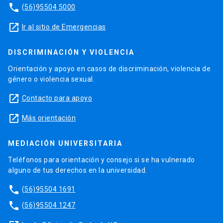
phone
(56)95504 5000
launch
Ir al sitio de Emergencias
DISCRIMINACIÓN Y VIOLENCIA
Orientación y apoyo en casos de discriminación, violencia de
género o violencia sexual.
launch
Contacto para apoyo
launch
Más orientación
MEDIACIÓN UNIVERSITARIA
Teléfonos para orientación y consejo si se ha vulnerado
alguno de tus derechos en la universidad.
phone
(56)95504 1691
phone
(56)95504 1247