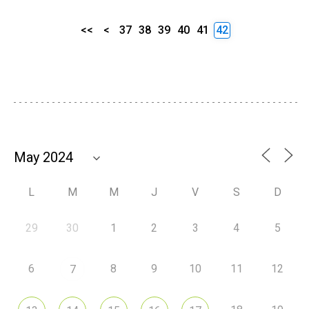
<<
<
37
38
39
40
41
42
L
M
M
J
V
S
D
29
30
1
2
3
4
5
6
8
9
10
11
12
7