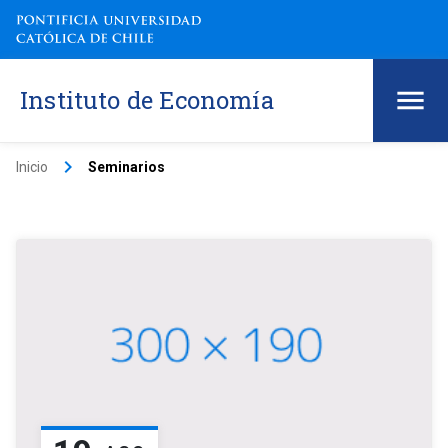
Instituto de Economía
keyboard_arrow_right
Inicio
Seminarios