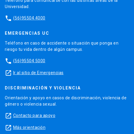
Teléfono para comunicarse con las distintas áreas de la
Universidad.
phone
(56)95504 4000
EMERGENCIAS UC
Teléfono en caso de accidente o situación que ponga en
riesgo tu vida dentro de algún campus.
phone
(56)95504 5000
launch
Ir al sitio de Emergencias
DISCRIMINACIÓN Y VIOLENCIA
Orientación y apoyo en casos de discriminación, violencia de
género o violencia sexual.
launch
Contacto para apoyo
launch
Más orientación