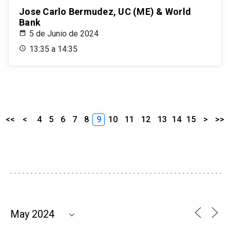
Jose Carlo Bermudez, UC (ME) & World
Bank
5 de Junio de 2024
13:35 a 14:35
<<
<
4
5
6
7
8
9
10
11
12
13
14
15
>
>>