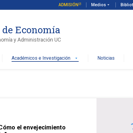
ADMISIÓN
Medios
arrow_drop_down
Biblio
o de Economía
nomía y Administración UC
Académicos e Investigación
Noticias
arrow_drop_down
 Cómo el envejecimiento