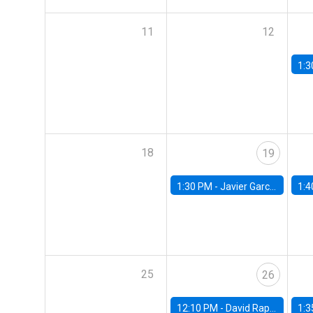
11
12
1:3
18
19
1:30 PM -
Javier Garcia Cicco, Universidad de San Andres
1:4
25
26
12:10 PM -
David Rappoport, FED Board
1:3