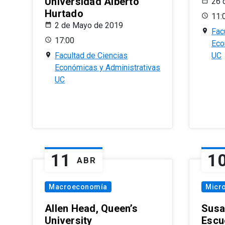
Universidad Alberto
26 
Hurtado
11:
2 de Mayo de 2019
Fac
17:00
Eco
Facultad de Ciencias
UC
Económicas y Administrativas
UC
11
1
ABR
Macroeconomía
Micr
Allen Head, Queen’s
Susa
University
Escu