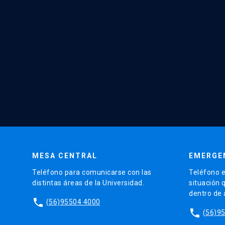
MESA CENTRAL
EMERGE
Teléfono para comunicarse con las
Teléfono e
distintas áreas de la Universidad.
situación 
dentro de
phone
(56)95504 4000
phone
(56)9