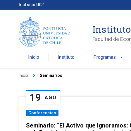
Ir al sitio UC
Institut
Facultad de Eco
Inicio
Instituto
Programas
arrow_drop_down
keyboard_arrow_right
Inicio
Seminarios
19
AGO
Conferencias
Seminario: “El Activo que Ignoramos: