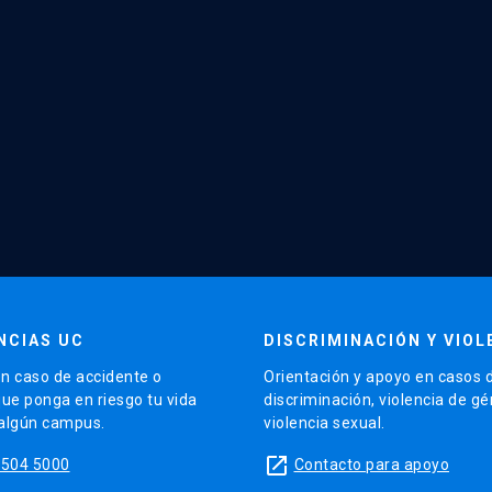
NCIAS UC
DISCRIMINACIÓN Y VIOL
n caso de accidente o
Orientación y apoyo en casos 
que ponga en riesgo tu vida
discriminación, violencia de g
 algún campus.
violencia sexual.
launch
5504 5000
Contacto para apoyo