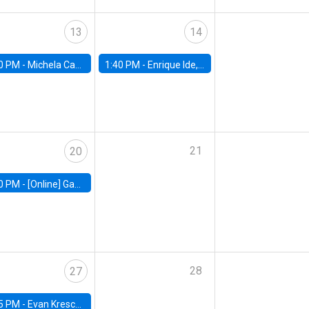
13
14
0 PM -
Michela Carlana, Harvard Kennedy School
1:40 PM -
Enrique Ide, IESE
21
20
0 PM -
[Online] Gabriel Englander, World Bank
28
27
5 PM -
Evan Kresch, Oberlin College