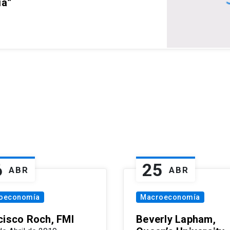
ia”
6
25
ABR
ABR
oeconomía
Macroeconomía
cisco Roch, FMI
Beverly Lapham,