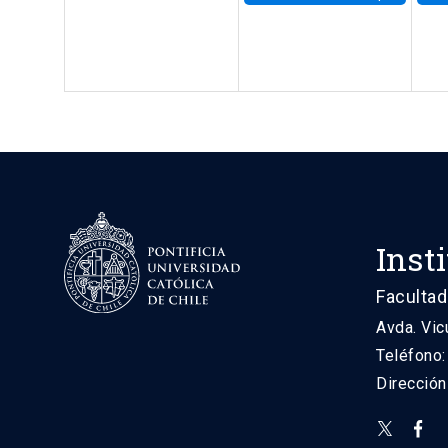
Inst
Facultad
Avda. Vic
Teléfono
Direcció