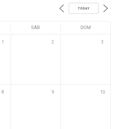
TODAY
SÁB
DOM
1
2
3
8
9
10