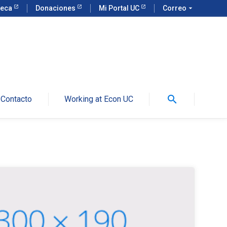
teca
Donaciones
Mi Portal UC
Correo
arrow_drop_down
search
Contacto
Working at Econ UC