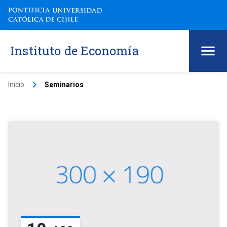
Instituto de Economía
keyboard_arrow_right
Inicio
Seminarios