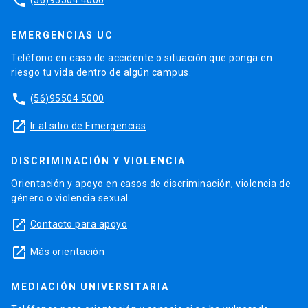
phone
EMERGENCIAS UC
Teléfono en caso de accidente o situación que ponga en
riesgo tu vida dentro de algún campus.
phone
(56)95504 5000
launch
Ir al sitio de Emergencias
DISCRIMINACIÓN Y VIOLENCIA
Orientación y apoyo en casos de discriminación, violencia de
género o violencia sexual.
launch
Contacto para apoyo
launch
Más orientación
MEDIACIÓN UNIVERSITARIA