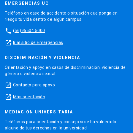
EMERGENCIAS UC
Teléfono en caso de accidente o situación que ponga en
riesgo tu vida dentro de algún campus.
phone
(56)95504 5000
launch
Ir al sitio de Emergencias
DISCRIMINACIÓN Y VIOLENCIA
Orientación y apoyo en casos de discriminación, violencia de
género o violencia sexual.
launch
Contacto para apoyo
launch
Más orientación
MEDIACIÓN UNIVERSITARIA
Teléfonos para orientación y consejo si se ha vulnerado
alguno de tus derechos en la universidad.