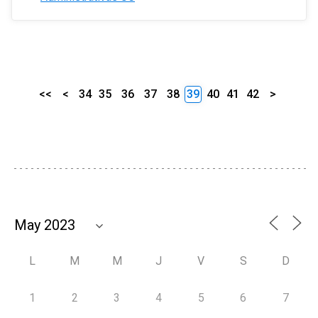
<<
<
34
35
36
37
38
39
40
41
42
>
L
M
M
J
V
S
D
1
2
3
4
5
6
7