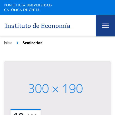
Instituto de Economía
keyboard_arrow_right
Inicio
Seminarios