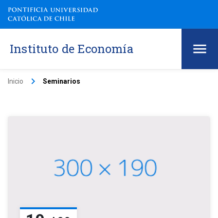
Instituto de Economía
keyboard_arrow_right
Inicio
Seminarios