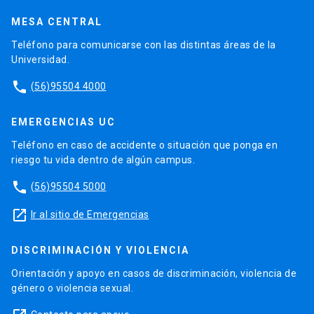
MESA CENTRAL
Teléfono para comunicarse con las distintas áreas de la
Universidad.
phone
(56)95504 4000
EMERGENCIAS UC
Teléfono en caso de accidente o situación que ponga en
riesgo tu vida dentro de algún campus.
phone
(56)95504 5000
launch
Ir al sitio de Emergencias
DISCRIMINACIÓN Y VIOLENCIA
Orientación y apoyo en casos de discriminación, violencia de
género o violencia sexual.