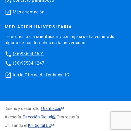
launch
Contacto para apoyo
launch
Más orientación
MEDIACIÓN UNIVERSITARIA
Teléfonos para orientación y consejo si se ha vulnerado
alguno de tus derechos en la universidad.
phone
(56)95504 1691
phone
(56)95504 1247
launch
Ir a la Oficina de Ombuds UC
Diseño y desarrollo:
Urantiacos
Asesoría:
Dirección Digital
, Prorrectoría
Utilizando el
Kit Digital UC