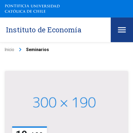
Instituto de Economía
keyboard_arrow_right
Inicio
Seminarios