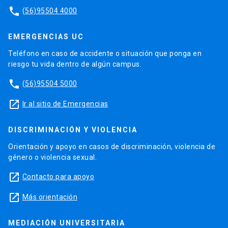
phone
(56)95504 4000
EMERGENCIAS UC
Teléfono en caso de accidente o situación que ponga en
riesgo tu vida dentro de algún campus.
phone
(56)95504 5000
launch
Ir al sitio de Emergencias
DISCRIMINACIÓN Y VIOLENCIA
Orientación y apoyo en casos de discriminación, violencia de
género o violencia sexual.
launch
Contacto para apoyo
launch
Más orientación
MEDIACIÓN UNIVERSITARIA