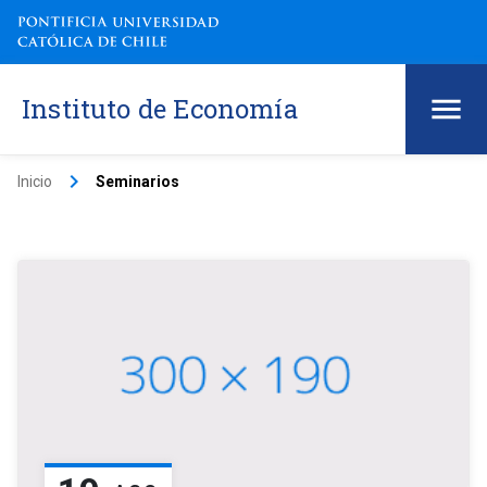
Instituto de Economía
keyboard_arrow_right
Inicio
Seminarios