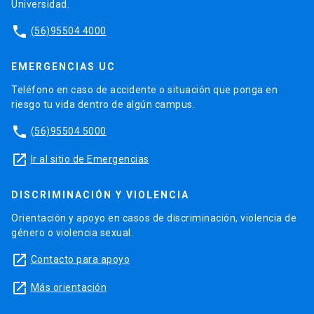
Universidad.
phone
(56)95504 4000
EMERGENCIAS UC
Teléfono en caso de accidente o situación que ponga en
riesgo tu vida dentro de algún campus.
phone
(56)95504 5000
launch
Ir al sitio de Emergencias
DISCRIMINACIÓN Y VIOLENCIA
Orientación y apoyo en casos de discriminación, violencia de
género o violencia sexual.
launch
Contacto para apoyo
launch
Más orientación