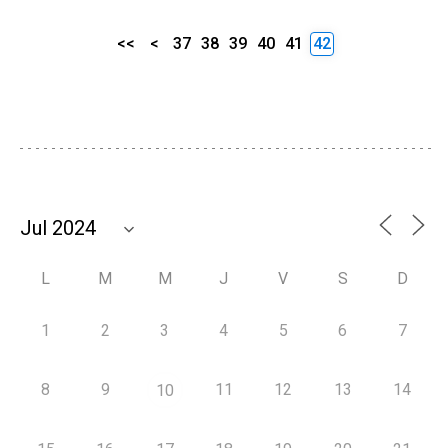
<<
<
37
38
39
40
41
42
L
M
M
J
V
S
D
1
2
3
4
5
6
7
8
9
11
12
13
14
10