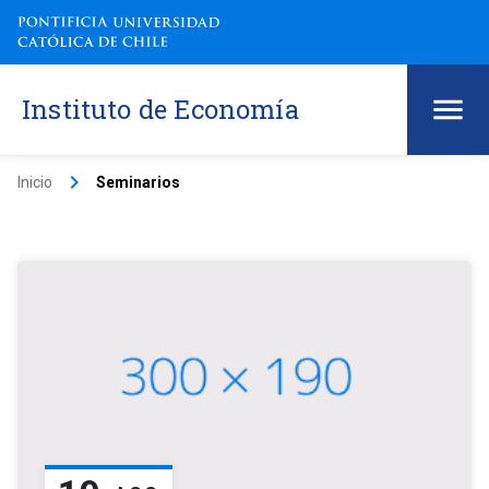
Instituto de Economía
keyboard_arrow_right
Inicio
Seminarios