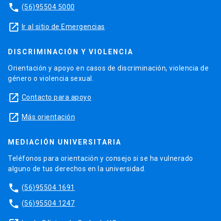
phone
(56)95504 5000
launch
Ir al sitio de Emergencias
DISCRIMINACIÓN Y VIOLENCIA
Orientación y apoyo en casos de discriminación, violencia de
género o violencia sexual.
launch
Contacto para apoyo
launch
Más orientación
MEDIACIÓN UNIVERSITARIA
Teléfonos para orientación y consejo si se ha vulnerado
alguno de tus derechos en la universidad.
phone
(56)95504 1691
phone
(56)95504 1247