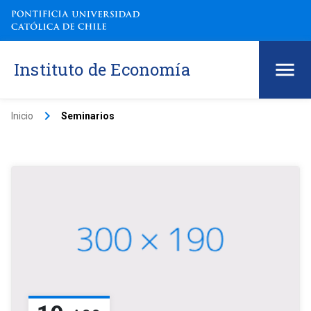
Instituto de Economía
keyboard_arrow_right
Inicio
Seminarios