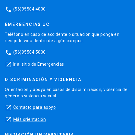
phone
(56)95504 4000
EMERGENCIAS UC
Teléfono en caso de accidente o situación que ponga en
riesgo tu vida dentro de algún campus.
phone
(56)95504 5000
launch
Ir al sitio de Emergencias
DISCRIMINACIÓN Y VIOLENCIA
Orientación y apoyo en casos de discriminación, violencia de
género o violencia sexual.
launch
Contacto para apoyo
launch
Más orientación
MEDIACIÓN UNIVERSITARIA