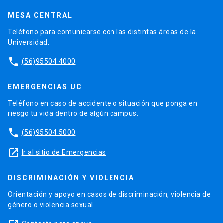
MESA CENTRAL
Teléfono para comunicarse con las distintas áreas de la
Universidad.
phone
(56)95504 4000
EMERGENCIAS UC
Teléfono en caso de accidente o situación que ponga en
riesgo tu vida dentro de algún campus.
phone
(56)95504 5000
launch
Ir al sitio de Emergencias
DISCRIMINACIÓN Y VIOLENCIA
Orientación y apoyo en casos de discriminación, violencia de
género o violencia sexual.