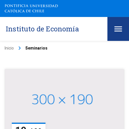
Instituto de Economía
keyboard_arrow_right
Inicio
Seminarios