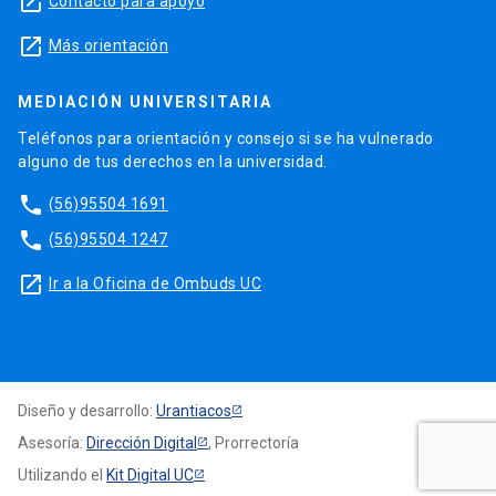
launch
Contacto para apoyo
launch
Más orientación
MEDIACIÓN UNIVERSITARIA
Teléfonos para orientación y consejo si se ha vulnerado
alguno de tus derechos en la universidad.
phone
(56)95504 1691
phone
(56)95504 1247
launch
Ir a la Oficina de Ombuds UC
Diseño y desarrollo:
Urantiacos
Asesoría:
Dirección Digital
, Prorrectoría
Utilizando el
Kit Digital UC