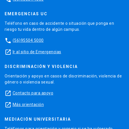
EMERGENCIAS UC
Teléfono en caso de accidente o situación que ponga en
riesgo tu vida dentro de algún campus.
phone
(56)95504 5000
launch
Ir al sitio de Emergencias
DISCRIMINACIÓN Y VIOLENCIA
Orientación y apoyo en casos de discriminación, violencia de
género o violencia sexual.
launch
Contacto para apoyo
launch
Más orientación
MEDIACIÓN UNIVERSITARIA
Teléfonos para orientación y consejo si se ha vulnerado