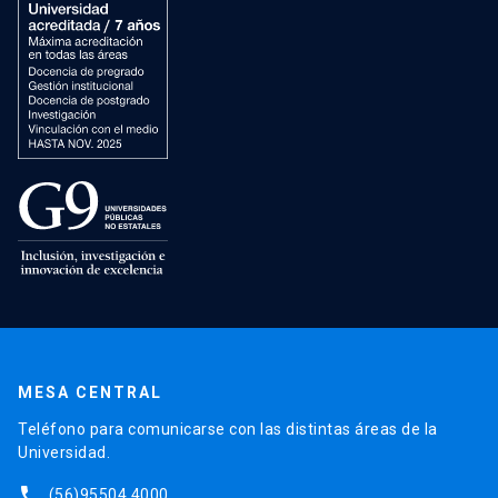
MESA CENTRAL
Teléfono para comunicarse con las distintas áreas de la
Universidad.
phone
(56)95504 4000