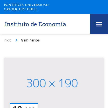
Instituto de Economía
keyboard_arrow_right
Inicio
Seminarios