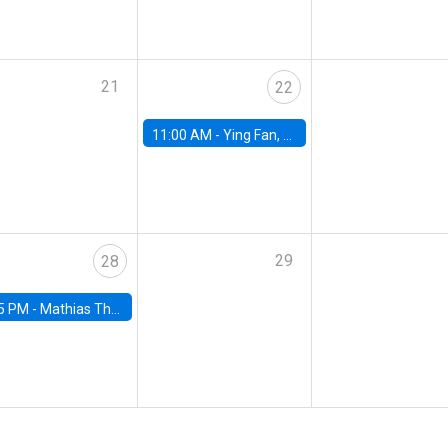
21
22
11:00 AM -
Ying Fan, University of Michigan
29
28
5 PM -
Mathias Thoenig, University of Lausanne