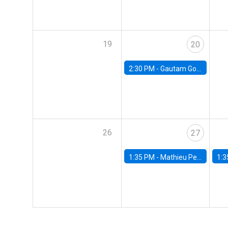
19
20
2:30 PM -
Gautam Gowrisankaran, Columbia University
26
27
1:35 PM -
Mathieu Pedemonte, IDB
1:3