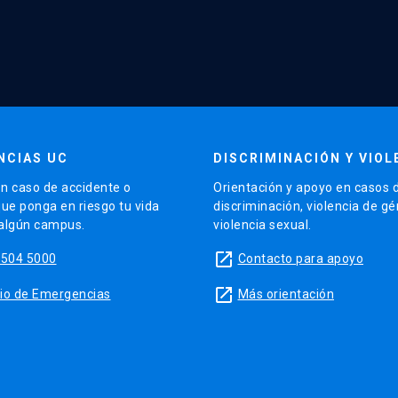
NCIAS UC
DISCRIMINACIÓN Y VIOL
n caso de accidente o
Orientación y apoyo en casos 
que ponga en riesgo tu vida
discriminación, violencia de g
 algún campus.
violencia sexual.
launch
5504 5000
Contacto para apoyo
launch
sitio de Emergencias
Más orientación