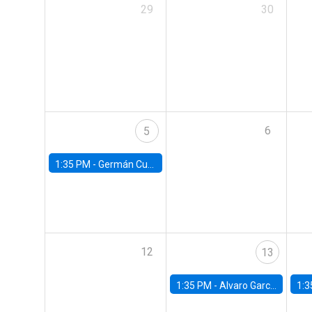
29
30
6
5
1:35 PM -
Germán Cubas, University of Houston
12
13
1:35 PM -
Alvaro Garcia-Marin, Universidad de Los Andes
1:3