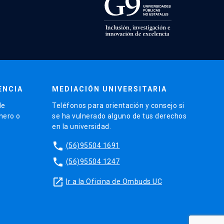
ENCIA
MEDIACIÓN UNIVERSITARIA
de
Teléfonos para orientación y consejo si
énero o
se ha vulnerado alguno de tus derechos
en la universidad.
phone
(56)95504 1691
phone
(56)95504 1247
launch
Ir a la Oficina de Ombuds UC