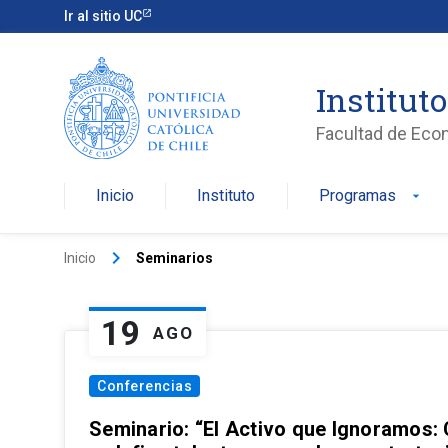
Ir al sitio UC
Institut
Facultad de Eco
Inicio
Instituto
Programas
arrow_drop_down
keyboard_arrow_right
Inicio
Seminarios
19
AGO
Conferencias
Seminario: “El Activo que Ignoramos: