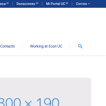
teca
Donaciones
Mi Portal UC
Correo
arrow_drop_down
search
Contacto
Working at Econ UC