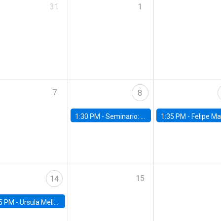
31
1
7
8
1:30 PM -
Seminario: “Recuperando la humanidad para progresar en la era de la IA»
1:35 PM -
Felipe Martínez, alumno Doctorado en Ec
15
14
5 PM -
Ursula Mello, Insper - Institute of Education and Research