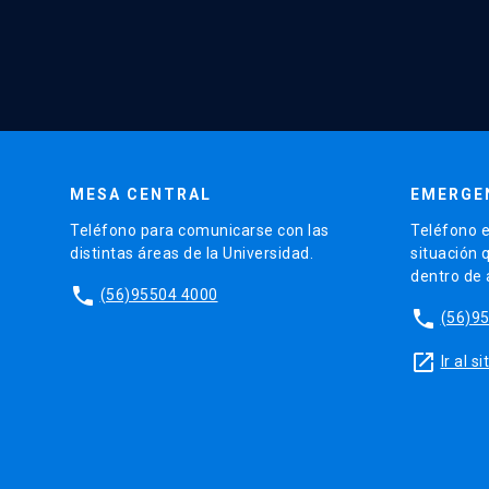
MESA CENTRAL
EMERGE
Teléfono para comunicarse con las
Teléfono e
distintas áreas de la Universidad.
situación 
dentro de
phone
(56)95504 4000
phone
(56)9
launch
Ir al 