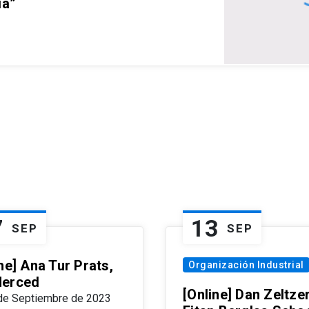
ia”
7
13
SEP
SEP
ne] Ana Tur Prats,
Organización Industrial
erced
[Online] Dan Zeltzer
de Septiembre de 2023