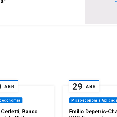
ia”
0
29
ABR
ABR
oeconomía
Microeconomía Aplicad
 Cerletti, Banco
Emilio Depetris-Cha