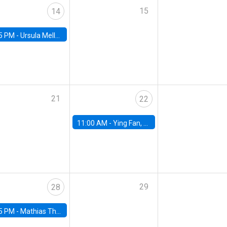
15
14
5 PM -
Ursula Mello, Insper - Institute of Education and Research
21
22
11:00 AM -
Ying Fan, University of Michigan
29
28
5 PM -
Mathias Thoenig, University of Lausanne