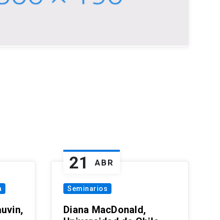
21
ABR
a
Seminarios
uvin,
Diana MacDonald,