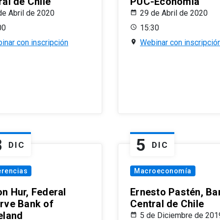
al de Chile
PUC-Economía
de Abril de 2020
29 de Abril de 2020
00
15:30
inar con inscripción
Webinar con inscripció
8
5
DIC
DIC
erencias
Macroeconomía
n Hur, Federal
Ernesto Pastén, Ba
rve Bank of
Central de Chile
eland
5 de Diciembre de 201