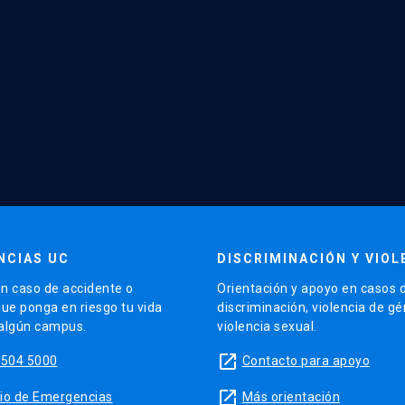
NCIAS UC
DISCRIMINACIÓN Y VIOL
n caso de accidente o
Orientación y apoyo en casos 
que ponga en riesgo tu vida
discriminación, violencia de g
 algún campus.
violencia sexual.
launch
5504 5000
Contacto para apoyo
launch
sitio de Emergencias
Más orientación