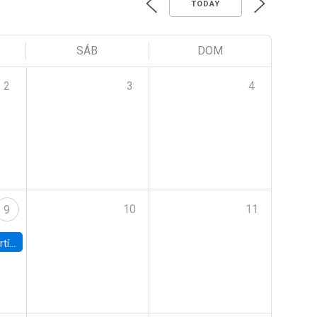
TODAY
SÁB
DOM
2
3
4
10
11
9
onomía UC