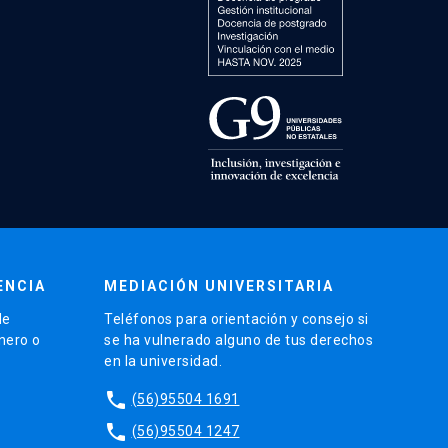
ENCIA
MEDIACIÓN UNIVERSITARIA
de
Teléfonos para orientación y consejo si
énero o
se ha vulnerado alguno de tus derechos
en la universidad.
phone
(56)95504 1691
phone
(56)95504 1247