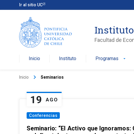
Ir al sitio UC
Institut
Facultad de Eco
Inicio
Instituto
Programas
arrow_drop_down
keyboard_arrow_right
Inicio
Seminarios
19
AGO
Conferencias
Seminario: “El Activo que Ignoramos: