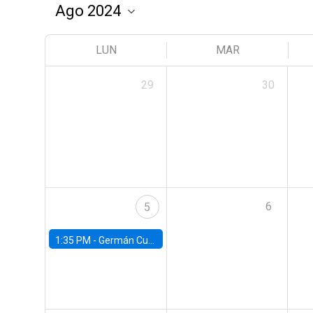
LUN
MAR
29
30
6
5
1:35 PM -
Germán Cubas, University of Houston