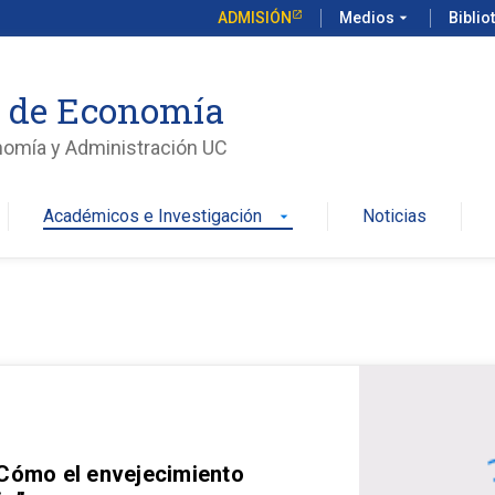
ADMISIÓN
Medios
arrow_drop_down
Biblio
o de Economía
nomía y Administración UC
Académicos e Investigación
Noticias
arrow_drop_down
 Cómo el envejecimiento