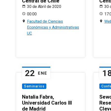
Central de Chile
Centr
30 de Abril de 2020
30 
00:00
17:
Facultad de Ciencias
Web
Económicas y Administrativas
UC
22
1
ENE
Seminarios
Conf
Natalia Fabra,
Sewo
Universidad Carlos III
Rese
de Madrid
Clev