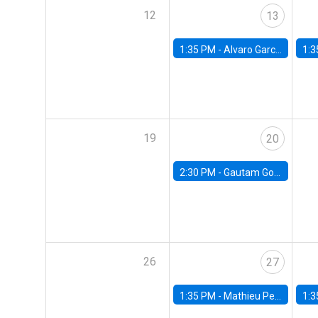
12
13
1:35 PM -
Alvaro Garcia-Marin, Universidad de Los Andes
1:3
19
20
2:30 PM -
Gautam Gowrisankaran, Columbia University
26
27
1:35 PM -
Mathieu Pedemonte, IDB
1:3