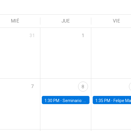
MIÉ
JUE
VIE
31
1
7
8
1:30 PM -
Seminario: “Recuperando la humanidad para progresar en la era de la IA»
1:35 PM -
Felipe Martínez, alumno Doctorado en Ec