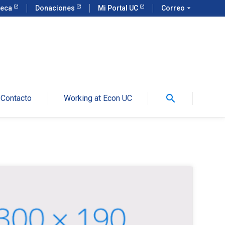
teca
Donaciones
Mi Portal UC
Correo
arrow_drop_down
search
Contacto
Working at Econ UC