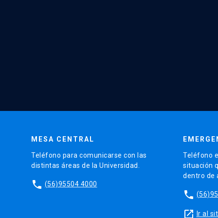
MESA CENTRAL
EMERGE
Teléfono para comunicarse con las
Teléfono e
distintas áreas de la Universidad.
situación 
dentro de
phone
(56)95504 4000
phone
(56)9
launch
Ir al 