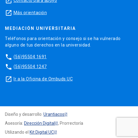
launch
Contacto para apoyo
launch
Más orientación
MEDIACIÓN UNIVERSITARIA
Teléfonos para orientación y consejo si se ha vulnerado
alguno de tus derechos en la universidad.
phone
(56)95504 1691
phone
(56)95504 1247
launch
Ir a la Oficina de Ombuds UC
Diseño y desarrollo:
Urantiacos
Asesoría:
Dirección Digital
, Prorrectoría
Utilizando el
Kit Digital UC