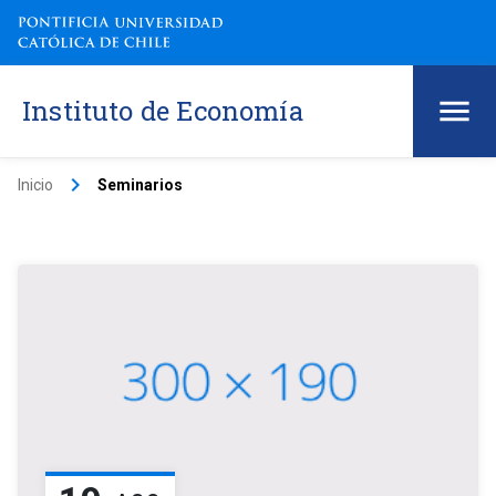
Instituto de Economía
keyboard_arrow_right
Inicio
Seminarios