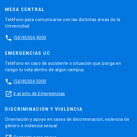
MESA CENTRAL
Teléfono para comunicarse con las distintas áreas de la
Universidad.
phone
(56)95504 4000
EMERGENCIAS UC
Teléfono en caso de accidente o situación que ponga en
riesgo tu vida dentro de algún campus.
phone
(56)95504 5000
launch
Ir al sitio de Emergencias
DISCRIMINACIÓN Y VIOLENCIA
Orientación y apoyo en casos de discriminación, violencia de
género o violencia sexual.