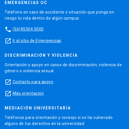
EMERGENCIAS UC
Teléfono en caso de accidente o situación que ponga en
riesgo tu vida dentro de algún campus.
phone
(56)95504 5000
launch
Ir al sitio de Emergencias
DISCRIMINACIÓN Y VIOLENCIA
Orientación y apoyo en casos de discriminación, violencia de
género o violencia sexual.
launch
Contacto para apoyo
launch
Más orientación
MEDIACIÓN UNIVERSITARIA
Teléfonos para orientación y consejo si se ha vulnerado
alguno de tus derechos en la universidad.