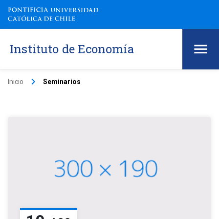
Instituto de Economía
keyboard_arrow_right
Inicio
Seminarios