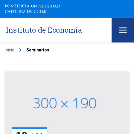
Instituto de Economía
keyboard_arrow_right
Inicio
Seminarios