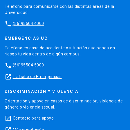
Teléfono para comunicarse con las distintas áreas de la
Universidad.
phone
(56)95504 4000
EMERGENCIAS UC
Teléfono en caso de accidente o situación que ponga en
riesgo tu vida dentro de algún campus.
phone
(56)95504 5000
launch
Ir al sitio de Emergencias
DISCRIMINACIÓN Y VIOLENCIA
Orientación y apoyo en casos de discriminación, violencia de
género o violencia sexual.
launch
Contacto para apoyo
Más orientación