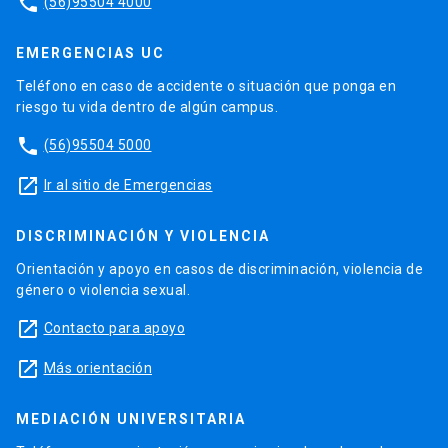
phone
(56)95504 4000
EMERGENCIAS UC
Teléfono en caso de accidente o situación que ponga en
riesgo tu vida dentro de algún campus.
phone
(56)95504 5000
launch
Ir al sitio de Emergencias
DISCRIMINACIÓN Y VIOLENCIA
Orientación y apoyo en casos de discriminación, violencia de
género o violencia sexual.
launch
Contacto para apoyo
launch
Más orientación
MEDIACIÓN UNIVERSITARIA