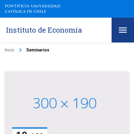
Instituto de Economía
keyboard_arrow_right
Inicio
Seminarios