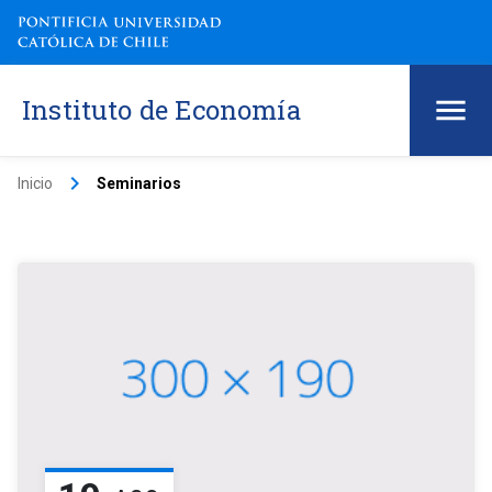
Instituto de Economía
keyboard_arrow_right
Inicio
Seminarios