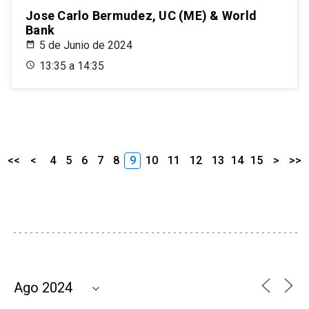
Jose Carlo Bermudez, UC (ME) & World
Bank
5 de Junio de 2024
13:35 a 14:35
<<
<
4
5
6
7
8
9
10
11
12
13
14
15
>
>>