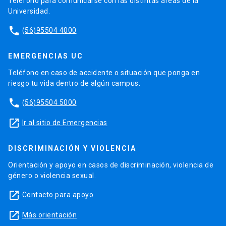
Teléfono para comunicarse con las distintas áreas de la
Universidad.
phone
(56)95504 4000
EMERGENCIAS UC
Teléfono en caso de accidente o situación que ponga en
riesgo tu vida dentro de algún campus.
phone
(56)95504 5000
launch
Ir al sitio de Emergencias
DISCRIMINACIÓN Y VIOLENCIA
Orientación y apoyo en casos de discriminación, violencia de
género o violencia sexual.
launch
Contacto para apoyo
launch
Más orientación