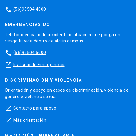
phone
(56)95504 4000
EMERGENCIAS UC
Teléfono en caso de accidente o situación que ponga en
riesgo tu vida dentro de algún campus.
phone
(56)95504 5000
launch
Ir al sitio de Emergencias
DISCRIMINACIÓN Y VIOLENCIA
Orientación y apoyo en casos de discriminación, violencia de
género o violencia sexual.
launch
Contacto para apoyo
launch
Más orientación
MEDIACIÓN UNIVERSITARIA