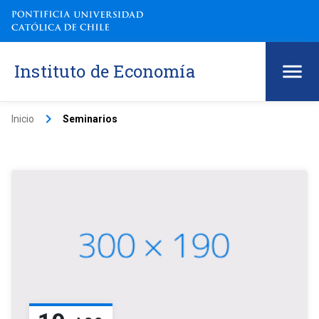
Instituto de Economía
keyboard_arrow_right
Inicio
Seminarios