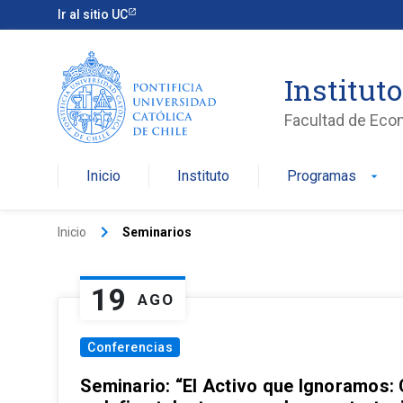
Ir al sitio UC
Institut
Facultad de Eco
Inicio
Instituto
Programas
arrow_drop_down
keyboard_arrow_right
Inicio
Seminarios
19
AGO
Conferencias
Seminario: “El Activo que Ignoramos: