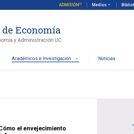
ADMISIÓN
Medios
arrow_drop_down
Biblio
o de Economía
nomía y Administración UC
Académicos e Investigación
Noticias
arrow_drop_down
 Cómo el envejecimiento