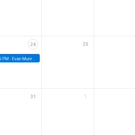
25
24
5 PM -
Evan Munro, Neyman Visiting Assistant Professor in the Department of Statistics at UC Berkeley
31
1