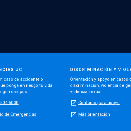
NCIAS UC
DISCRIMINACIÓN Y VIOL
n caso de accidente o
Orientación y apoyo en casos 
que ponga en riesgo tu vida
discriminación, violencia de g
 algún campus.
violencia sexual.
launch
5504 5000
Contacto para apoyo
launch
sitio de Emergencias
Más orientación