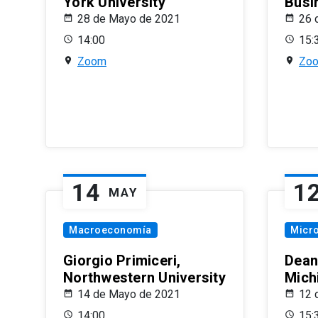
York University
Busi
28 de Mayo de 2021
26 
14:00
15:
Zoom
Zo
14
1
MAY
Macroeconomía
Micr
Giorgio Primiceri,
Dean
Northwestern University
Mich
14 de Mayo de 2021
12 
14:00
15: