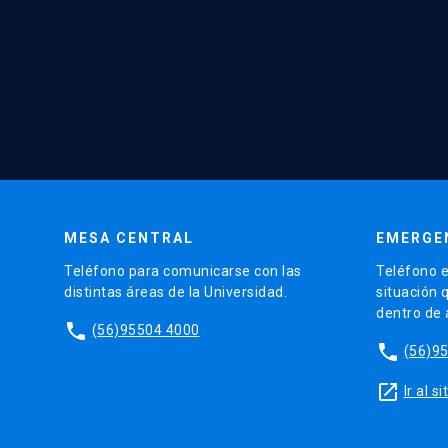
MESA CENTRAL
EMERGE
Teléfono para comunicarse con las
Teléfono e
distintas áreas de la Universidad.
situación 
dentro de
phone
(56)95504 4000
phone
(56)9
launch
Ir al 