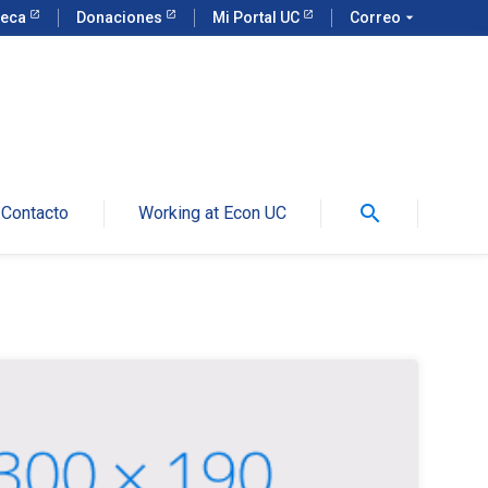
teca
Donaciones
Mi Portal UC
Correo
arrow_drop_down
search
Contacto
Working at Econ UC