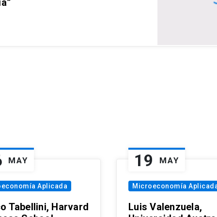
ia”
6
19
MAY
MAY
oeconomía Aplicada
Microeconomía Aplicad
o Tabellini, Harvard
Luis Valenzuela,