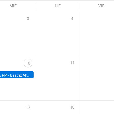
MIÉ
JUE
VIE
3
4
11
10
5 PM -
Beatriz Ahumada, PhD candidate, Universidad de Pittsburgh
17
18