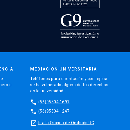
ENCIA
MEDIACIÓN UNIVERSITARIA
de
Teléfonos para orientación y consejo si
énero o
se ha vulnerado alguno de tus derechos
en la universidad.
phone
(56)95504 1691
phone
(56)95504 1247
launch
Ir a la Oficina de Ombuds UC