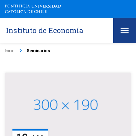
Instituto de Economía
keyboard_arrow_right
Inicio
Seminarios