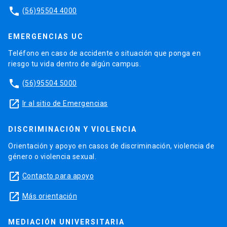
phone
(56)95504 4000
EMERGENCIAS UC
Teléfono en caso de accidente o situación que ponga en
riesgo tu vida dentro de algún campus.
phone
(56)95504 5000
launch
Ir al sitio de Emergencias
DISCRIMINACIÓN Y VIOLENCIA
Orientación y apoyo en casos de discriminación, violencia de
género o violencia sexual.
launch
Contacto para apoyo
launch
Más orientación
MEDIACIÓN UNIVERSITARIA