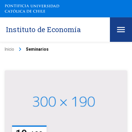
Instituto de Economía
keyboard_arrow_right
Inicio
Seminarios