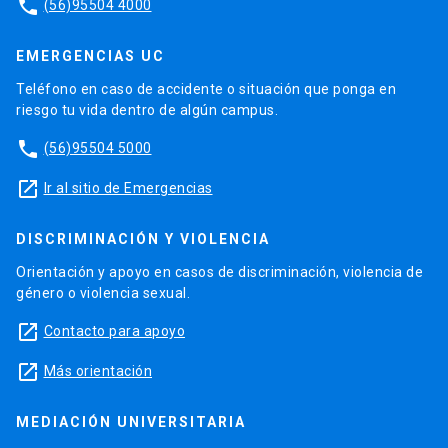
phone
(56)95504 4000
EMERGENCIAS UC
Teléfono en caso de accidente o situación que ponga en
riesgo tu vida dentro de algún campus.
phone
(56)95504 5000
launch
Ir al sitio de Emergencias
DISCRIMINACIÓN Y VIOLENCIA
Orientación y apoyo en casos de discriminación, violencia de
género o violencia sexual.
launch
Contacto para apoyo
launch
Más orientación
MEDIACIÓN UNIVERSITARIA