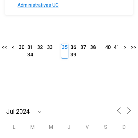
Administrativas UC
<<
<
30
31
32
33
35
36
37
38
40
41
>
>>
34
39
L
M
M
J
V
S
D