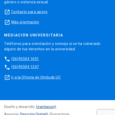
género o violencia sexual.
launch
Contacto para apoyo
launch
Más orientación
MEDIACIÓN UNIVERSITARIA
Teléfonos para orientación y consejo si se ha vulnerado
alguno de tus derechos en la universidad.
phone
(56)95504 1691
phone
(56)95504 1247
launch
Ir a la Oficina de Ombuds UC
Diseño y desarrollo:
Urantiacos
Asesoría:
Dirección Digital
, Prorrectoría