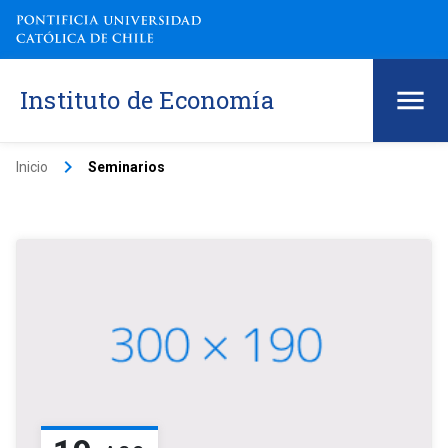
Instituto de Economía
keyboard_arrow_right
Inicio
Seminarios