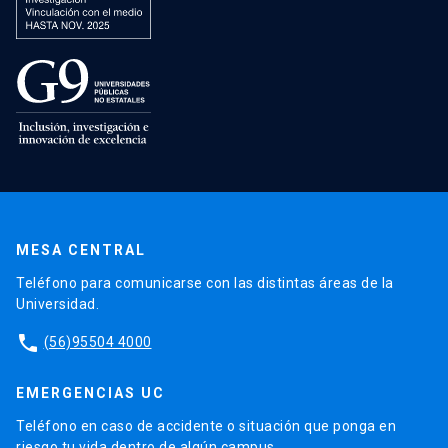
MESA CENTRAL
Teléfono para comunicarse con las distintas áreas de la
Universidad.
phone
(56)95504 4000
EMERGENCIAS UC
Teléfono en caso de accidente o situación que ponga en
riesgo tu vida dentro de algún campus.