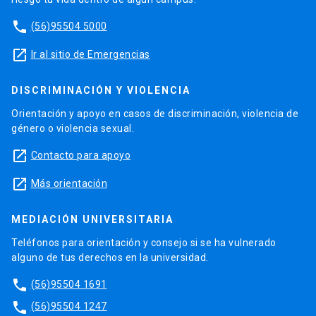
phone
(56)95504 5000
launch
Ir al sitio de Emergencias
DISCRIMINACIÓN Y VIOLENCIA
Orientación y apoyo en casos de discriminación, violencia de
género o violencia sexual.
launch
Contacto para apoyo
launch
Más orientación
MEDIACIÓN UNIVERSITARIA
Teléfonos para orientación y consejo si se ha vulnerado
alguno de tus derechos en la universidad.
phone
(56)95504 1691
phone
(56)95504 1247