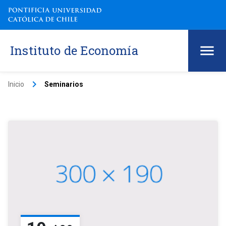
Instituto de Economía
keyboard_arrow_right
Inicio
Seminarios