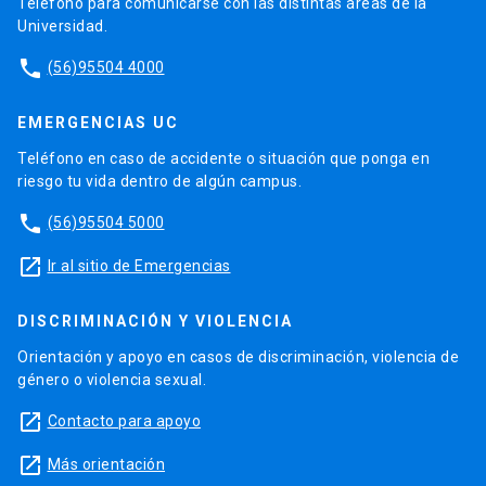
Teléfono para comunicarse con las distintas áreas de la
Universidad.
phone
(56)95504 4000
EMERGENCIAS UC
Teléfono en caso de accidente o situación que ponga en
riesgo tu vida dentro de algún campus.
phone
(56)95504 5000
launch
Ir al sitio de Emergencias
DISCRIMINACIÓN Y VIOLENCIA
Orientación y apoyo en casos de discriminación, violencia de
género o violencia sexual.
launch
Contacto para apoyo
launch
Más orientación