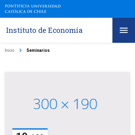
Instituto de Economía
keyboard_arrow_right
Inicio
Seminarios