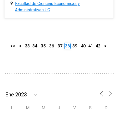
Facultad de Ciencias Económicas y
Administrativas UC
<<
<
33
34
35
36
37
38
39
40
41
42
>
L
M
M
J
V
S
D