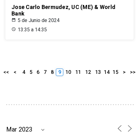
Jose Carlo Bermudez, UC (ME) & World
Bank
5 de Junio de 2024
13:35 a 14:35
<<
<
4
5
6
7
8
9
10
11
12
13
14
15
>
>>