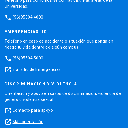
Teléfono para comunicarse con las distintas áreas de la
Universidad.
phone
(56)95504 4000
EMERGENCIAS UC
Teléfono en caso de accidente o situación que ponga en
riesgo tu vida dentro de algún campus.
phone
(56)95504 5000
launch
Ir al sitio de Emergencias
DISCRIMINACIÓN Y VIOLENCIA
Orientación y apoyo en casos de discriminación, violencia de
género o violencia sexual.
launch
Contacto para apoyo
launch
Más orientación