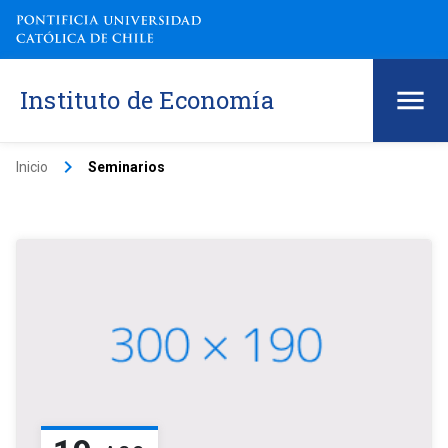
Instituto de Economía
keyboard_arrow_right
Inicio
Seminarios