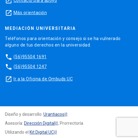
launch
Contacto para apoyo
launch
Más orientación
MEDIACIÓN UNIVERSITARIA
Teléfonos para orientación y consejo si se ha vulnerado
alguno de tus derechos en la universidad.
phone
(56)95504 1691
phone
(56)95504 1247
launch
Ir a la Oficina de Ombuds UC
Diseño y desarrollo:
Urantiacos
Asesoría:
Dirección Digital
, Prorrectoría
Utilizando el
Kit Digital UC