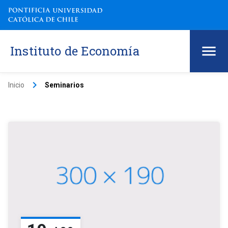
Instituto de Economía
keyboard_arrow_right
Inicio
Seminarios