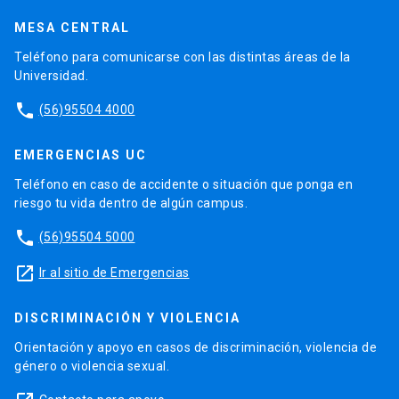
MESA CENTRAL
Teléfono para comunicarse con las distintas áreas de la
Universidad.
phone
(56)95504 4000
EMERGENCIAS UC
Teléfono en caso de accidente o situación que ponga en
riesgo tu vida dentro de algún campus.
phone
(56)95504 5000
launch
Ir al sitio de Emergencias
DISCRIMINACIÓN Y VIOLENCIA
Orientación y apoyo en casos de discriminación, violencia de
género o violencia sexual.