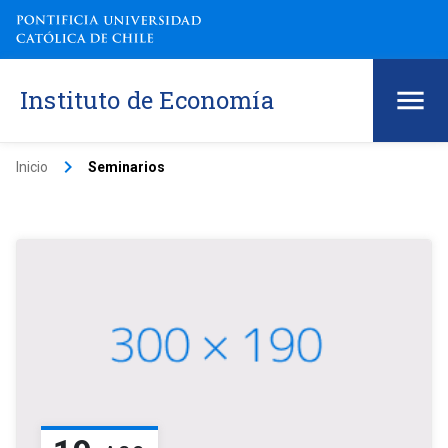
Instituto de Economía
keyboard_arrow_right
Inicio
Seminarios