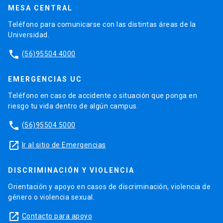
MESA CENTRAL
Teléfono para comunicarse con las distintas áreas de la
Universidad.
phone
(56)95504 4000
EMERGENCIAS UC
Teléfono en caso de accidente o situación que ponga en
riesgo tu vida dentro de algún campus.
phone
(56)95504 5000
launch
Ir al sitio de Emergencias
DISCRIMINACIÓN Y VIOLENCIA
Orientación y apoyo en casos de discriminación, violencia de
género o violencia sexual.
launch
Contacto para apoyo