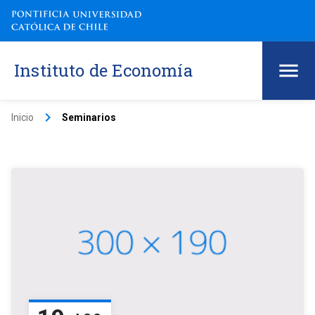
Instituto de Economía
keyboard_arrow_right
Inicio
Seminarios