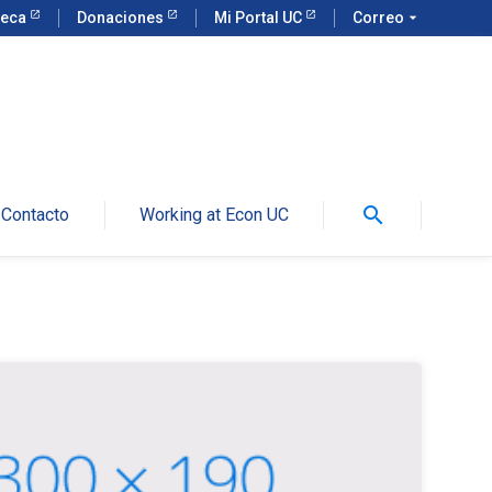
teca
Donaciones
Mi Portal UC
Correo
arrow_drop_down
search
Contacto
Working at Econ UC