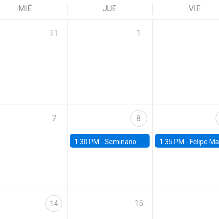
MIÉ
JUE
VIE
31
1
7
8
1:30 PM -
Seminario: “Recuperando la humanidad para progresar en la era de la IA»
1:35 PM -
Felipe Martínez, alumno Doctorado en Ec
15
14