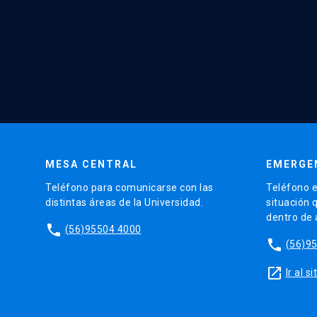
MESA CENTRAL
EMERGE
Teléfono para comunicarse con las
Teléfono e
distintas áreas de la Universidad.
situación 
dentro de
phone
(56)95504 4000
phone
(56)9
launch
Ir al 