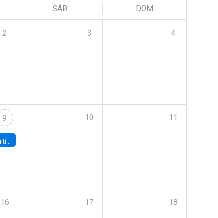
SÁB
DOM
2
3
4
10
11
9
onomía UC
16
17
18