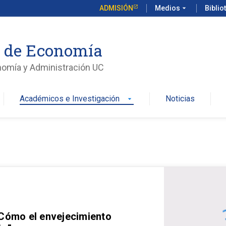
ADMISIÓN
Medios
arrow_drop_down
Biblio
o de Economía
nomía y Administración UC
Académicos e Investigación
Noticias
arrow_drop_down
 Cómo el envejecimiento