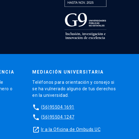
ENCIA
MEDIACIÓN UNIVERSITARIA
de
Teléfonos para orientación y consejo si
énero o
se ha vulnerado alguno de tus derechos
en la universidad.
phone
(56)95504 1691
phone
(56)95504 1247
launch
Ir a la Oficina de Ombuds UC