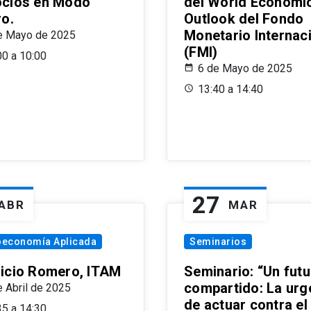
cios en Modo
del World Economi
ro.
Outlook del Fondo
Monetario Internac
e Mayo de 2025
(FMI)
00 a 10:00
6 de Mayo de 2025
13:40 a 14:40
27
ABR
MAR
oeconomía Aplicada
Seminarios
icio Romero, ITAM
Seminario: “Un futu
compartido: La urg
e Abril de 2025
de actuar contra el
35 a 14:30