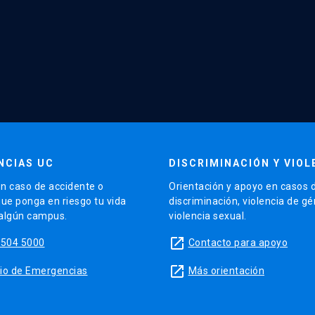
NCIAS UC
DISCRIMINACIÓN Y VIOL
n caso de accidente o
Orientación y apoyo en casos 
que ponga en riesgo tu vida
discriminación, violencia de g
 algún campus.
violencia sexual.
launch
5504 5000
Contacto para apoyo
launch
sitio de Emergencias
Más orientación