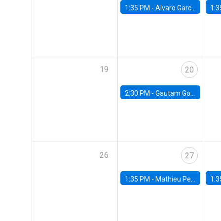
1:35 PM -
Alvaro Garcia-Marin, Universidad de Los Andes
1:3
19
20
2:30 PM -
Gautam Gowrisankaran, Columbia University
26
27
1:35 PM -
Mathieu Pedemonte, IDB
1:3