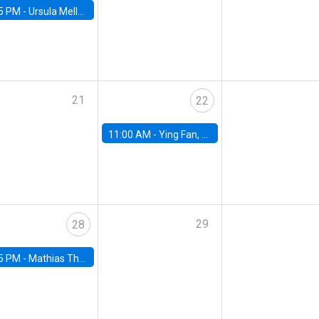
5 PM -
Ursula Mello, Insper - Institute of Education and Research
21
22
11:00 AM -
Ying Fan, University of Michigan
29
28
5 PM -
Mathias Thoenig, University of Lausanne