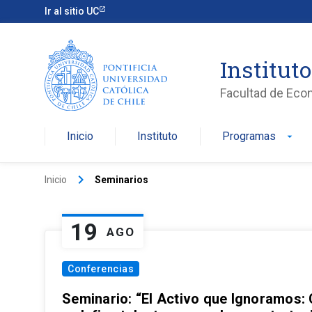
Ir al sitio UC
Institut
Facultad de Eco
Inicio
Instituto
Programas
arrow_drop_down
keyboard_arrow_right
Inicio
Seminarios
19
AGO
Conferencias
Seminario: “El Activo que Ignoramos: