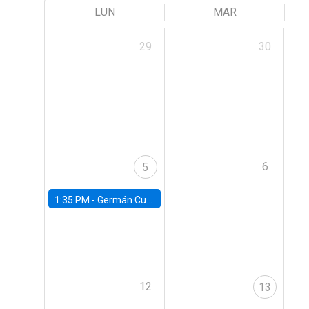
LUN
MAR
29
30
6
5
1:35 PM -
Germán Cubas, University of Houston
12
13