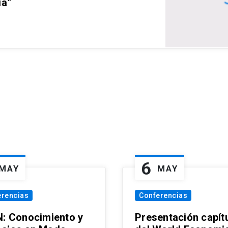
ia”
6
MAY
MAY
erencias
Conferencias
N: Conocimiento y
Presentación capít