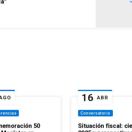
ia”
16
AGO
ABR
erencias
Conversatorio
emoración 50
Situación fiscal: ci