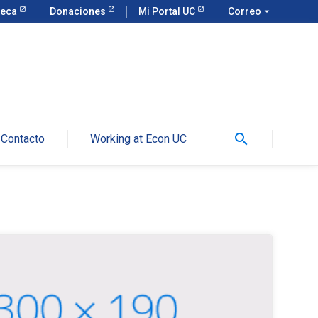
teca
Donaciones
Mi Portal UC
Correo
arrow_drop_down
search
Contacto
Working at Econ UC