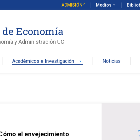
ADMISIÓN
Medios
arrow_drop_down
Biblio
o de Economía
nomía y Administración UC
Académicos e Investigación
Noticias
arrow_drop_down
 Cómo el envejecimiento