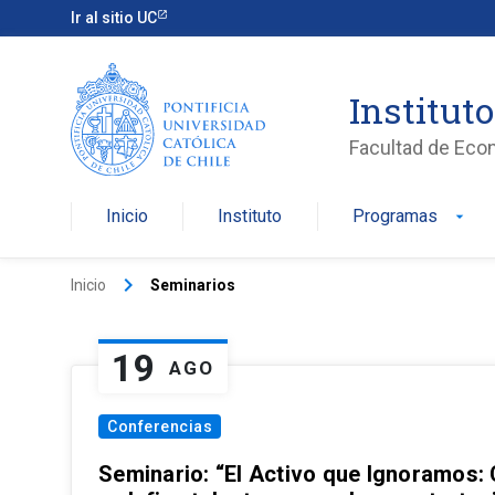
Ir al sitio UC
Institut
Facultad de Eco
Inicio
Instituto
Programas
arrow_drop_down
keyboard_arrow_right
Inicio
Seminarios
19
AGO
Conferencias
Seminario: “El Activo que Ignoramos: