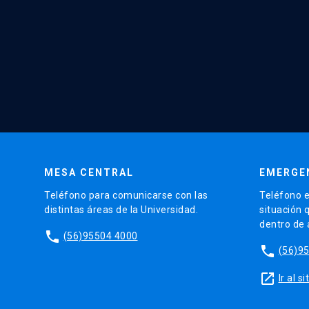
MESA CENTRAL
EMERGE
Teléfono para comunicarse con las
Teléfono e
distintas áreas de la Universidad.
situación 
dentro de
phone
(56)95504 4000
phone
(56)9
launch
Ir al 