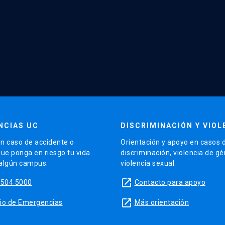
NCIAS UC
DISCRIMINACIÓN Y VIOL
n caso de accidente o
Orientación y apoyo en casos 
que ponga en riesgo tu vida
discriminación, violencia de g
 algún campus.
violencia sexual.
launch
5504 5000
Contacto para apoyo
launch
sitio de Emergencias
Más orientación