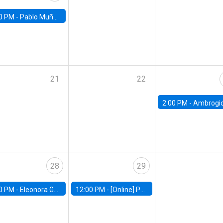
0 PM -
Pablo Muñoz, Universidad de Chile
21
22
2:00 PM -
Ambrogio Cesa-Bianchi, Bank of Eng
28
29
0 PM -
Eleonora Guarnieri, Exeter University
12:00 PM -
[Online] Pablo Slutzky, University of Maryland