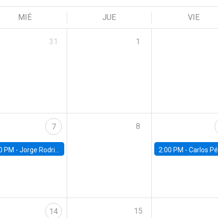
MIÉ
JUE
VIE
31
1
8
7
0 PM -
Jorge Rodriguez, Universidad de Los Andes
2:00 PM -
Carlos Pérez, Universidad Finis
15
14