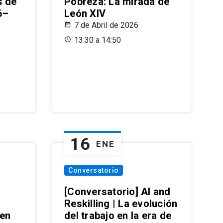
s de
Pobreza: La mirada de
6–
León XIV
7 de Abril de 2026
13:30 a 14:50
16
ENE
Conversatorio
[Conversatorio] AI and
Reskilling | La evolución
 en
del trabajo en la era de