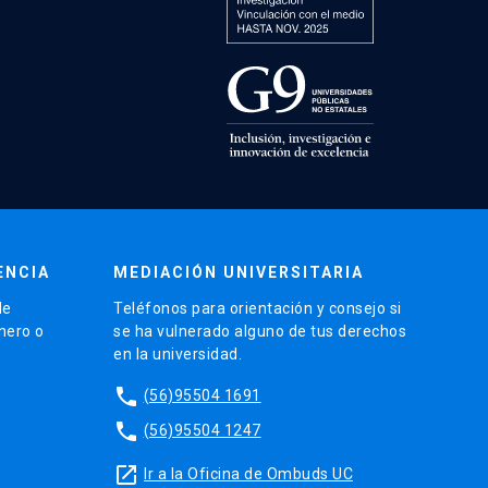
ENCIA
MEDIACIÓN UNIVERSITARIA
de
Teléfonos para orientación y consejo si
énero o
se ha vulnerado alguno de tus derechos
en la universidad.
phone
(56)95504 1691
phone
(56)95504 1247
launch
Ir a la Oficina de Ombuds UC