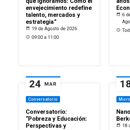
que Ignoramos: Cómo el
años
envejecimiento redefine
Econ
talento, mercados y
6 d
estrategia”
Ago
19 de Agosto de 2026
Todo
09:00 a 11:00
24
1
MAR
Conversatorio
Micr
Conversatorio:
Nano
“Pobreza y Educación:
Berk
Perspectivas y
18 