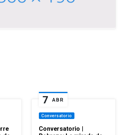
7
ABR
Conversatorio
erre
Conversatorio |