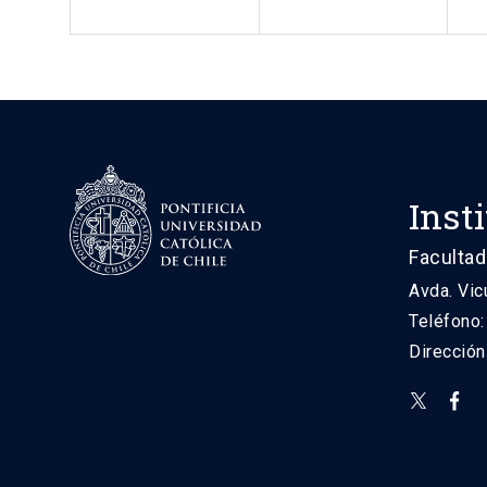
Inst
Facultad
Avda. Vic
Teléfono
Direcció