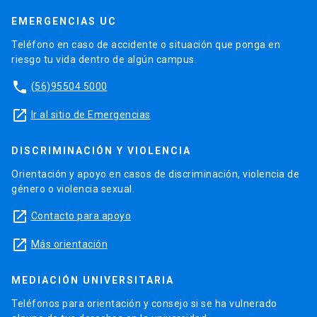
EMERGENCIAS UC
Teléfono en caso de accidente o situación que ponga en
riesgo tu vida dentro de algún campus.
phone
(56)95504 5000
launch
Ir al sitio de Emergencias
DISCRIMINACIÓN Y VIOLENCIA
Orientación y apoyo en casos de discriminación, violencia de
género o violencia sexual.
launch
Contacto para apoyo
launch
Más orientación
MEDIACIÓN UNIVERSITARIA
Teléfonos para orientación y consejo si se ha vulnerado