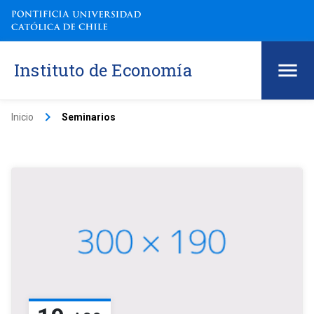
Instituto de Economía
keyboard_arrow_right
Inicio
Seminarios