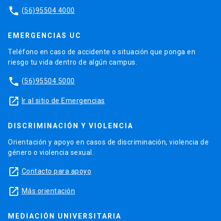
phone
(56)95504 4000
EMERGENCIAS UC
Teléfono en caso de accidente o situación que ponga en
riesgo tu vida dentro de algún campus.
phone
(56)95504 5000
launch
Ir al sitio de Emergencias
DISCRIMINACIÓN Y VIOLENCIA
Orientación y apoyo en casos de discriminación, violencia de
género o violencia sexual.
launch
Contacto para apoyo
launch
Más orientación
MEDIACIÓN UNIVERSITARIA