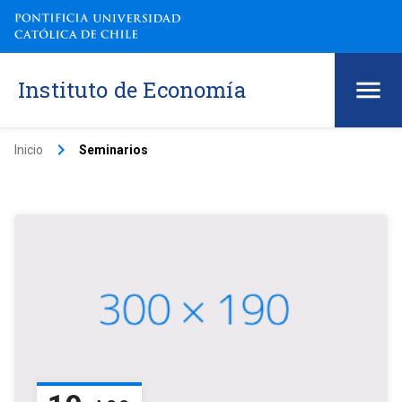
Instituto de Economía
keyboard_arrow_right
Inicio
Seminarios