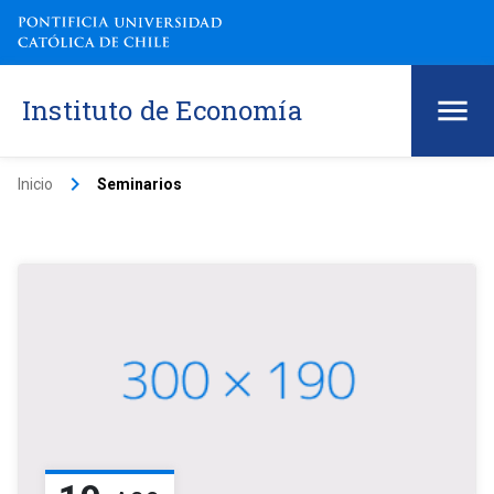
Instituto de Economía
keyboard_arrow_right
Inicio
Seminarios