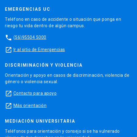
EMERGENCIAS UC
Teléfono en caso de accidente o situación que ponga en
riesgo tu vida dentro de algún campus.
phone
(56)95504 5000
launch
Ir al sitio de Emergencias
DISCRIMINACIÓN Y VIOLENCIA
Orientación y apoyo en casos de discriminación, violencia de
género o violencia sexual.
launch
Contacto para apoyo
launch
Más orientación
MEDIACIÓN UNIVERSITARIA
Teléfonos para orientación y consejo si se ha vulnerado