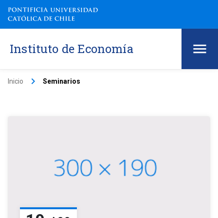
Instituto de Economía
keyboard_arrow_right
Inicio
Seminarios