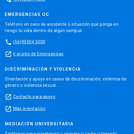
EMERGENCIAS UC
Teléfono en caso de accidente o situación que ponga en
riesgo tu vida dentro de algún campus.
phone
(56)95504 5000
launch
Ir al sitio de Emergencias
DISCRIMINACIÓN Y VIOLENCIA
Orientación y apoyo en casos de discriminación, violencia de
género o violencia sexual.
launch
Contacto para apoyo
launch
Más orientación
MEDIACIÓN UNIVERSITARIA
Teléfonos para orientación y consejo si se ha vulnerado