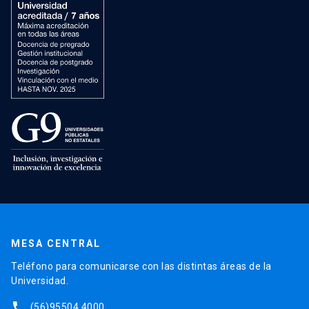
MESA CENTRAL
Teléfono para comunicarse con las distintas áreas de la
Universidad.
phone
(56)95504 4000