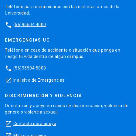
Teléfono para comunicarse con las distintas áreas de la
Universidad.
phone
(56)95504 4000
EMERGENCIAS UC
Teléfono en caso de accidente o situación que ponga en
riesgo tu vida dentro de algún campus.
phone
(56)95504 5000
launch
Ir al sitio de Emergencias
DISCRIMINACIÓN Y VIOLENCIA
Orientación y apoyo en casos de discriminación, violencia de
género o violencia sexual.
launch
Contacto para apoyo
Más orientación