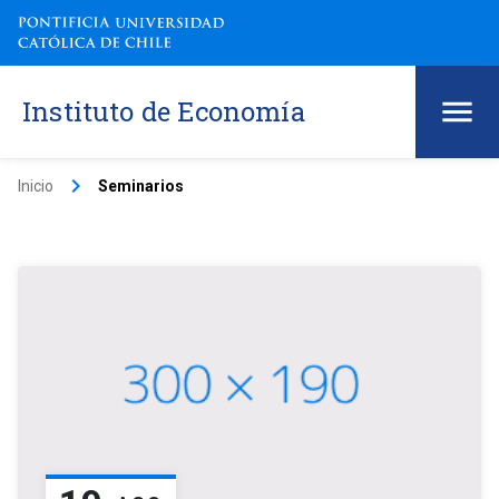
Instituto de Economía
keyboard_arrow_right
Inicio
Seminarios