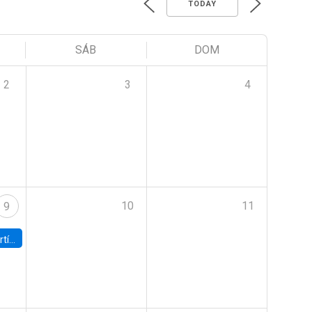
TODAY
SÁB
DOM
2
3
4
10
11
9
onomía UC