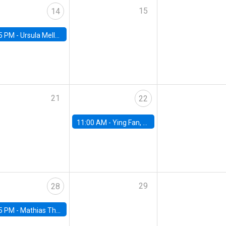
15
14
5 PM -
Ursula Mello, Insper - Institute of Education and Research
21
22
11:00 AM -
Ying Fan, University of Michigan
29
28
5 PM -
Mathias Thoenig, University of Lausanne