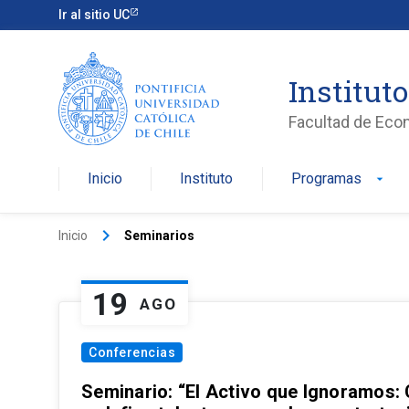
Ir al sitio UC
Institut
Facultad de Eco
Inicio
Instituto
Programas
arrow_drop_down
keyboard_arrow_right
Inicio
Seminarios
19
AGO
Conferencias
Seminario: “El Activo que Ignoramos: