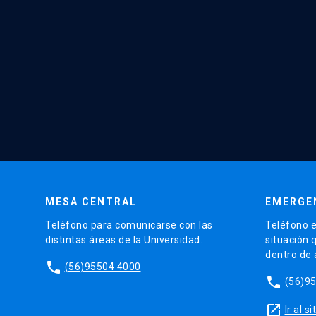
MESA CENTRAL
EMERGE
Teléfono para comunicarse con las
Teléfono e
distintas áreas de la Universidad.
situación 
dentro de
phone
(56)95504 4000
phone
(56)9
launch
Ir al 