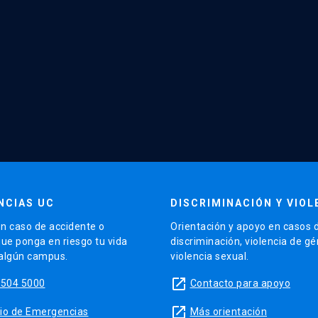
NCIAS UC
DISCRIMINACIÓN Y VIOL
n caso de accidente o
Orientación y apoyo en casos 
que ponga en riesgo tu vida
discriminación, violencia de g
 algún campus.
violencia sexual.
launch
5504 5000
Contacto para apoyo
launch
sitio de Emergencias
Más orientación