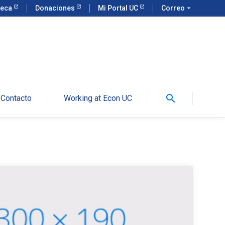
teca
Donaciones
Mi Portal UC
Correo
arrow_drop_down
search
Contacto
Working at Econ UC