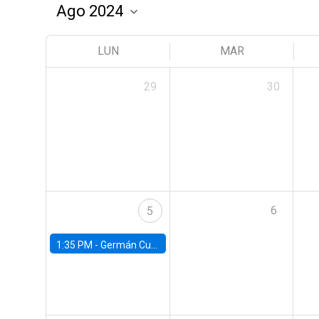
LUN
MAR
29
30
6
5
1:35 PM -
Germán Cubas, University of Houston