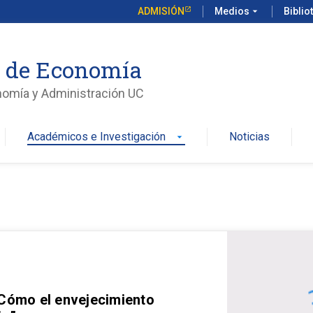
ADMISIÓN
Medios
arrow_drop_down
Biblio
o de Economía
nomía y Administración UC
Académicos e Investigación
Noticias
arrow_drop_down
 Cómo el envejecimiento