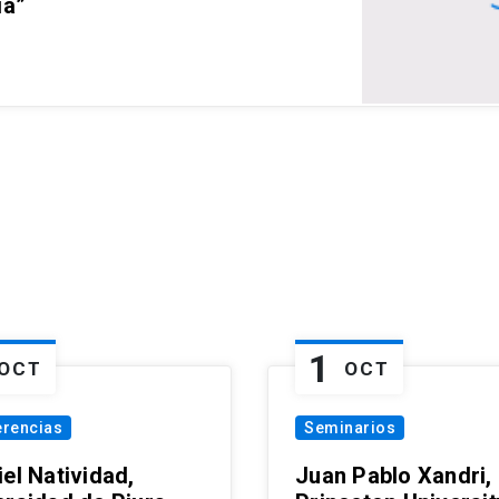
ia”
1
OCT
OCT
erencias
Seminarios
el Natividad,
Juan Pablo Xandri,