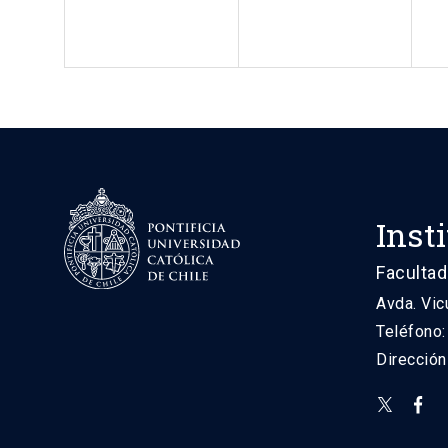
Inst
Facultad
Avda. Vic
Teléfono
Direcció