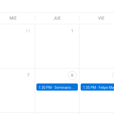
MIÉ
JUE
VIE
31
1
7
8
1:30 PM -
Seminario: “Recuperando la humanidad para progresar en la era de la IA»
1:35 PM -
Felipe Martínez, alumno Doctorado en Ec