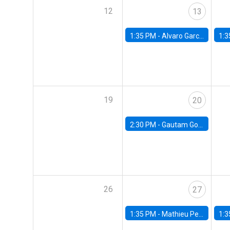
12
13
1:35 PM -
Alvaro Garcia-Marin, Universidad de Los Andes
1:3
19
20
2:30 PM -
Gautam Gowrisankaran, Columbia University
26
27
1:35 PM -
Mathieu Pedemonte, IDB
1:3