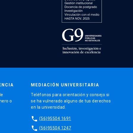
ENCIA
MEDIACIÓN UNIVERSITARIA
de
Teléfonos para orientación y consejo si
énero o
se ha vulnerado alguno de tus derechos
en la universidad.
phone
(56)95504 1691
phone
(56)95504 1247